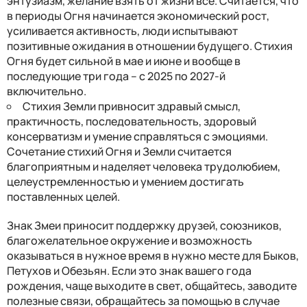
энтузиазм, желание взять от жизни все. Считается, что
в периоды Огня начинается экономический рост,
усиливается активность, люди испытывают
позитивные ожидания в отношении будущего. Стихия
Огня будет сильной в мае и июне и вообще в
последующие три года – с 2025 по 2027-й
включительно.
Стихия Земли привносит здравый смысл,
практичность, последовательность, здоровый
консерватизм и умение справляться с эмоциями.
Сочетание стихий Огня и Земли считается
благоприятным и наделяет человека трудолюбием,
целеустремленностью и умением достигать
поставленных целей.
Знак Змеи приносит поддержку друзей, союзников,
благожелательное окружение и возможность
оказываться в нужное время в нужно месте для Быков,
Петухов и Обезьян. Если это знак вашего года
рождения, чаще выходите в свет, общайтесь, заводите
полезные связи, обращайтесь за помощью в случае