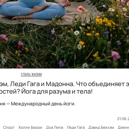
СТИЛЬ ЖИЗНИ
эм, Леди Гага и Мадонна. Что объединяет 
стей? Йога для разума и тела!
юня — Международный день йоги.
21.06.
Спорт
Холли Берри
Дуа Липа
Леди Гага
Дэвид Бекхэм
Джен