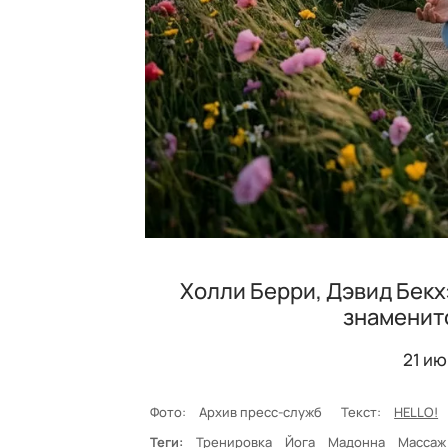
Холли Берри, Дэвид Бекх
знаменито
21 и
Фото:
Архив пресс-служб
Текст:
HELLO!
Теги:
Тренировка
Йога
Мадонна
Массаж