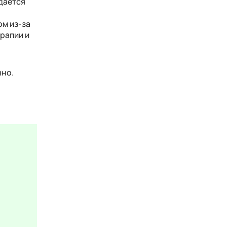
удается
ом из-за
рапии и
нно.