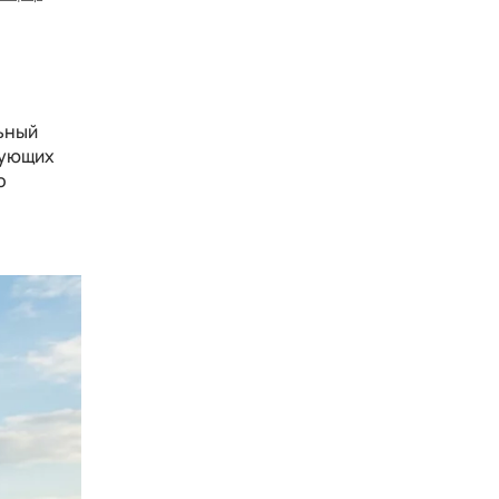
льный
бующих
о
т