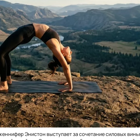
женнифер Энистон выступает за сочетание силовых винь