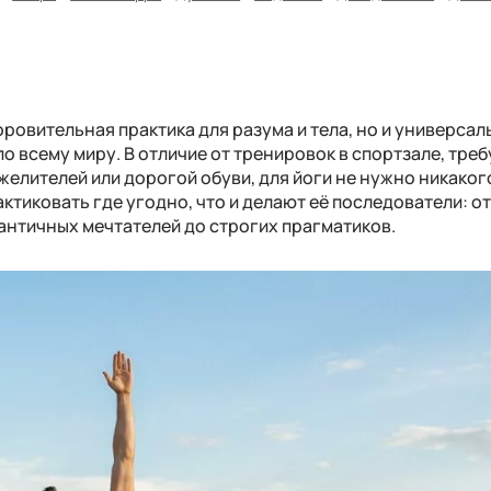
оровительная практика для разума и тела, но и универса
о всему миру. В отличие от тренировок в спортзале, тре
елителей или дорогой обуви, для йоги не нужно никаког
тиковать где угодно, что и делают её последователи: о
античных мечтателей до строгих прагматиков.