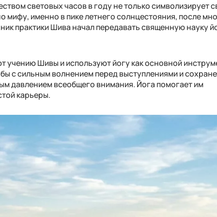
еством световых часов в году не только символизирует с
о мифу, именно в пике летнего солнцестояния, после мно
ник практики Шива начал передавать священную науку й
т учению Шивы и используют йогу как основной инструм
бы с сильным волнением перед выступлениями и сохран
ым давлением всеобщего внимания. Йога помогает им
стой карьеры.