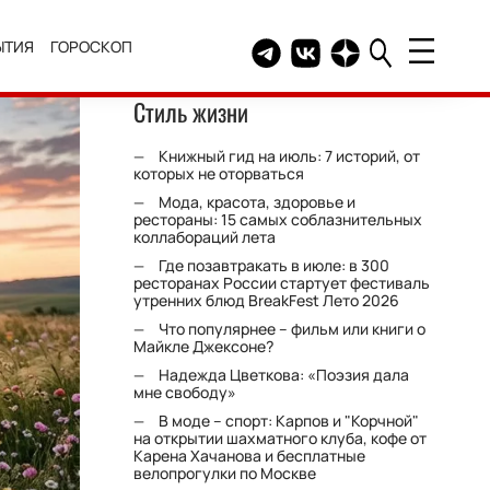
ЫТИЯ
ГОРОСКОП
Telegram канал HELLO
Группа HELLO Вконтакт
Канал HELLO в Дзе
Стиль жизни
Книжный гид на июль: 7 историй, от
которых не оторваться
Мода, красота, здоровье и
рестораны: 15 самых соблазнительных
коллабораций лета
Где позавтракать в июле: в 300
ресторанах России стартует фестиваль
утренних блюд BreakFest Лето 2026
Что популярнее – фильм или книги о
Майкле Джексоне?
Надежда Цветкова: «Поэзия дала
мне свободу»
В моде – спорт: Карпов и "Корчной"
на открытии шахматного клуба, кофе от
Карена Хачанова и бесплатные
велопрогулки по Москве