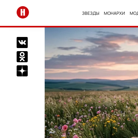
Перейти на главную
ЗВЕЗДЫ
МОНАРХИ
МО
Поделиться Вконтакте
Поделиться в Одноклассниках
Подписаться на нас в Дзен