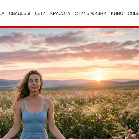
ДА
СВАДЬБЫ
ДЕТИ
КРАСОТА
СТИЛЬ ЖИЗНИ
КИНО
СОБ