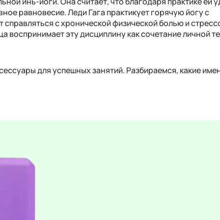
ной инь-йоги. Она считает, что благодаря практике ей 
вное равновесие. Леди Гага практикует горячую йогу с
т справляться с хронической физической болью и стресс
ца воспринимает эту дисциплину как сочетание личной те
сессуары для успешных занятий. Разбираемся, какие име