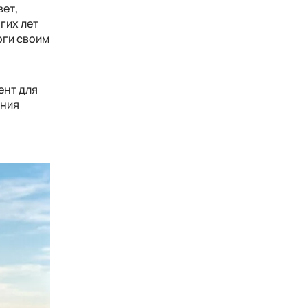
вет,
гих лет
оги своим
ент для
ения