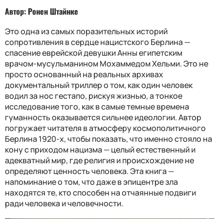
Автор: Ронен Штайнке
Это одна из самых поразительных историй
сопротивления в сердце нацистского Берлина —
спасение еврейской девушки Анны египетским
врачом-мусульманином Мохаммедом Хельми. Это не
просто основанный на реальных архивах
документальный триллер о том, как один человек
водил за нос гестапо, рискуя жизнью, а тонкое
исследование того, как в самые темные времена
гуманность оказывается сильнее идеологии. Автор
погружает читателя в атмосферу космополитичного
Берлина 1920-х, чтобы показать, что именно стояло на
кону с приходом нацизма — целый естественный и
адекватный мир, где религия и происхождение не
определяют ценность человека. Эта книга —
напоминание о том, что даже в эпицентре зла
находятся те, кто способен на отчаянные подвиги
ради человека и человечности.