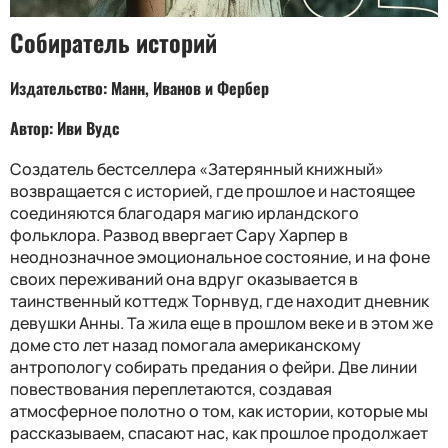
Собиратель историй
Издательство: Манн, Иванов и Фербер
Автор: Иви Вудс
Создатель бестселлера «Затерянный книжный»
возвращается с историей, где прошлое и настоящее
соединяются благодаря магию ирландского
фольклора. Развод ввергает Сару Харпер в
неоднозначное эмоциональное состояние, и на фоне
своих переживаний она вдруг оказывается в
таинственный коттедж Торнвуд, где находит дневник
девушки Анны. Та жила еще в прошлом веке и в этом же
доме сто лет назад помогала американскому
антропологу собирать предания о фейри. Две линии
повествования переплетаются, создавая
атмосферное полотно о том, как истории, которые мы
рассказываем, спасают нас, как прошлое продолжает