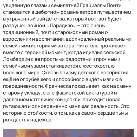
увиденную глазами семилетней Грациэллы Понти,
становится в дебютном романе автора путешествием
в утраченный рай детства, который вот-вот будет
разрушен войной. «Парадизо» — это очень
традиционный, почти старомодный роман о
взрослении и воспитании, вдохновленный реальными
семейными историями автора. Читатель проживает
вместе с героиней момент, когда идиллия сельской
Ломбардии с ее простыми радостями и прочными
семейными узами сталкивается с жестокостью
большого мира. Сквозь призму детского восприятия,
ещё не огрубевшего и способного видеть магию в
повседневности, Франческа показывает, как на смену
старому укладу, с его фашистской диктатурой и
давлением католической церкви, приходит новая,
пугающая и одновременно манящая реальность. Это
история о стойкости, о том, как в самом сердце тьмы
рождается надежда.