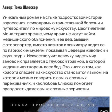
Автор: Тома Шлессер
Уникальный роман на стыке подростковой истории
взросления, психодрамы о таинственной болезни и
путеводителя по мировому искусству. Десятилетняя
Мона теряет зрение, чему врачи не могут найти
медицинского объяснения, и ее дед, бывший
фоторепортер, вместо визитов к психиатру водит ее
по парижским музеям, показывая шедевры живописи и
скульптуры. Искусство учит девочку видеть мир
заново и справляется с глубокой травмой, в которой
медики видят корень всех бед. Это книга о том, как
красота спасает, как искусство становится языком, на
котором можно говорить о самых сложных
переживаниях, и как любовь близких помогает
преодолеть даже самые сложные перипетии.