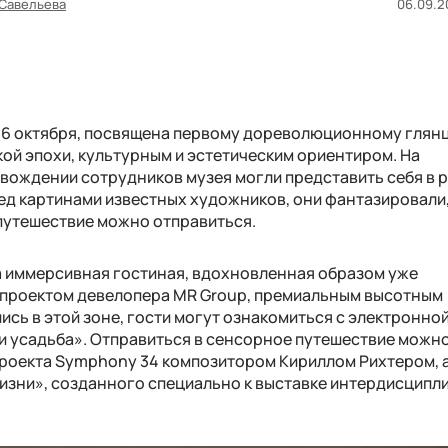
Савельева
06.09.2
о 6 октября, посвящена первому дореволюционному глян
ой эпохи, культурным и эстетическим ориентиром. На
овождении сотрудников музея могли представить себя в 
ед картинами известных художников, они фантазировали,
 путешествие можно отправиться.
а иммерсивная гостиная, вдохновленная образом уже
 проектом девелопера MR Group, премиальным высотным
сь в этой зоне, гости могут ознакомиться с электронно
 усадьба». Отправиться в сенсорное путешествие можно
проекта Symphony 34 композитором Кириллом Рихтером, а
изни», созданного специально к выставке интердисципл