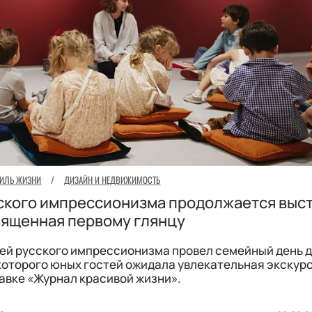
ТИЛЬ ЖИЗНИ
/
ДИЗАЙН И НЕДВИЖИМОСТЬ
сского импрессионизма продолжается выст
ященная первому глянцу
зей русского импрессионизма провел семейный день 
 которого юных гостей ожидала увлекательная экскур
авке «Журнал красивой жизни».