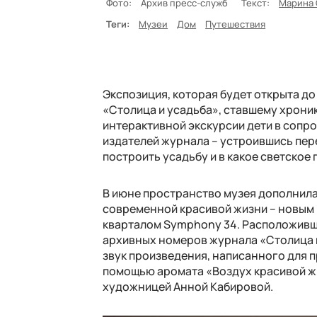
Фото:
Архив пресс-служб
Текст:
Марина 
Теги:
Музеи
Дом
Путешествия
Экспозиция, которая будет открыта д
«Столица и усадьба», ставшему хроник
интерактивной экскурсии дети в сопр
издателей журнала – устроившись пер
построить усадьбу и в какое светское
В июне пространство музея дополнил
современной красивой жизни – новым
кварталом Symphony 34. Расположивши
архивных номеров журнала «Столица и
звук произведения, написанного для 
помощью аромата «Воздух красивой ж
художницей Анной Кабировой.