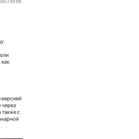
024 / 20:00
цу
роли
 как
й версией
 через
 также с
инарной