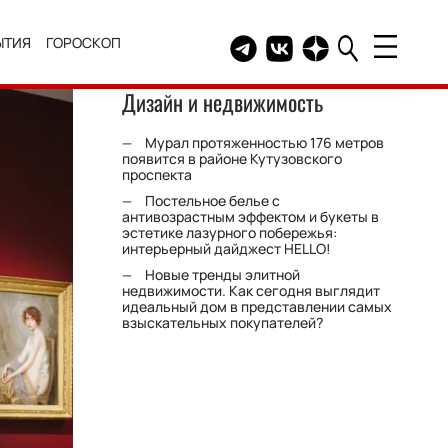
ЫТИЯ
ГОРОСКОП
Telegram канал HELLO
Группа HELLO Вконтакт
Канал HELLO в Дзе
Дизайн и недвижимость
Мурал протяженностью 176 метров
появится в районе Кутузовского
проспекта
Постельное белье с
антивозрастным эффектом и букеты в
эстетике лазурного побережья:
интерьерный дайджест HELLO!
Новые тренды элитной
недвижимости. Как сегодня выглядит
идеальный дом в представлении самых
взыскательных покупателей?