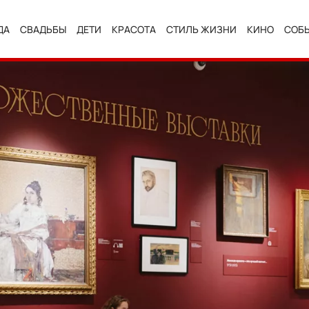
ДА
СВАДЬБЫ
ДЕТИ
КРАСОТА
СТИЛЬ ЖИЗНИ
КИНО
СОБ