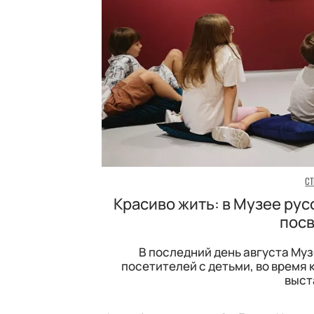
С
Красиво жить: в Музее ру
посв
В последний день августа Му
посетителей с детьми, во время
выст