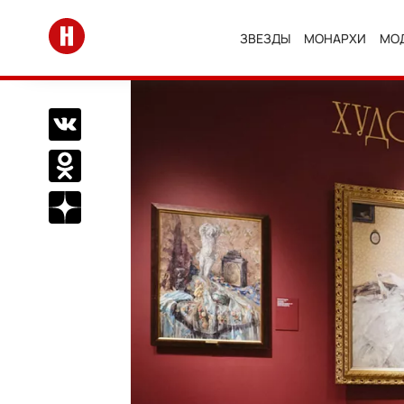
Перейти на главную
ЗВЕЗДЫ
МОНАРХИ
МО
Поделиться Вконтакте
Поделиться в Одноклассниках
Подписаться на нас в Дзен