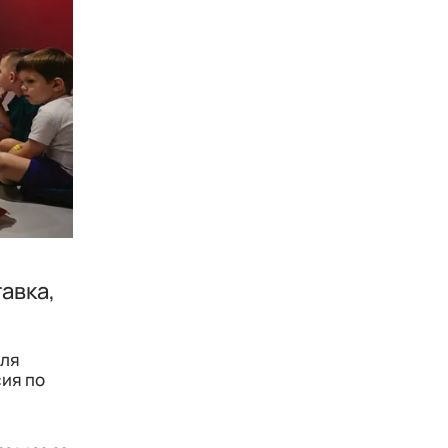
авка,
для
сия по