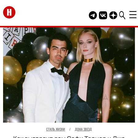
Перейти на главную
Telegram канал HEL
Группа HELLO В
Канал HELLO
СТИЛЬ ЖИЗНИ
/
ДОМА ЗВЕЗД