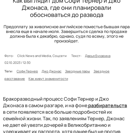
Как выглядит дом Софи Тернер и Джо
Джонаса, где они планировали
обосноваться до развода
Предоплату за живописное английское поместье бывшая пара
внесла еще в начале июля. Завершиться сделка по продаже
должна была к декабрю, однако, судя по всему, этого не
произойдет.
Фото:
Click News and Media, Соцсети
Текст:
Дарья Бухарина
02.10.2023 / 12:30
Теги:
Софи Тернер
Джо Джонас
Звездные пары
Звездное
расставание
Как живут знаменитости
Бракоразводный процесс Софи Тернер и Джо
Джонаса в самом разгаре, и на фоне
разбирательств
в сети появляется все больше подробностей их
семейной жизни. Так, по заявлениям Тернер, Джонас
не дает ей увезти дочерей в Великобританию и
удерживает их паспорта, хотя ранее был не против