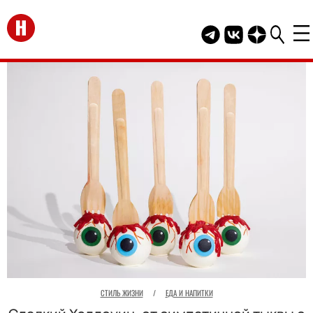
Перейти на главную
Telegram канал HEL
Группа HELLO В
Канал HELLO
СТИЛЬ ЖИЗНИ
/
ЕДА И НАПИТКИ