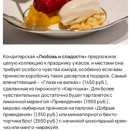
Кондитерская
«Любовь и сладости»
предложила
целую коллекцию к празднику ужасов, и местами она
требует особого чувства юмора, особенно если вам
принесли коробочку таких десертов в подарок. Самый
впечатляющий – «Глаза на вилках» (1450 руб.),
сделанные из пирожного «Картошка». Для более
чувствительных достаточно будет тарталеток с
лимонной меренгой «Привидение» (1950 руб.),
медово-имбирных пряников на палочке «Добрые
привидения» (1350 руб.) или миниатюрного бенто-
тортика
Boo
!
(3550
руб.) с начинкой шоколадный крем-
чиз или манго-маракуйя.