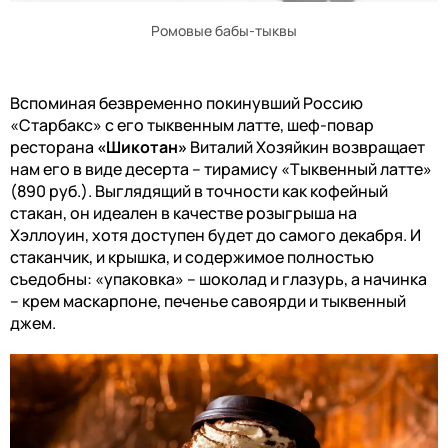
Ромовые бабы-тыквы
Вспоминая безвременно покинувший Россию
«Старбакс» с его тыквенным латте,
ш
еф-повар
ресторана
«Шикотан»
Виталий Хозяйкин возвращает
нам его в виде десерта – тирамису «Тыквенный латте»
(890 руб.). Выглядящий в точности как кофейный
стакан, он идеален в качестве розыгрыша на
Хэллоуин, хотя доступен будет до самого декабря.
И
стаканчик, и крышка, и содержимое полностью
съедобны: «упаковка» – шоколад и глазурь, а начинка
– крем маскарпоне, печенье савоярди и тыквенный
джем.