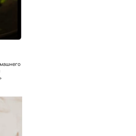
омашнего
и
ь