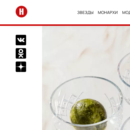
Перейти на главную
ЗВЕЗДЫ
МОНАРХИ
МО
Поделиться Вконтакте
Поделиться в Одноклассниках
Подписаться на нас в Дзен