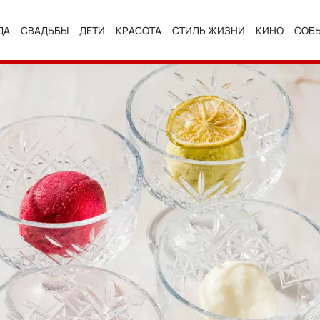
ДА
СВАДЬБЫ
ДЕТИ
КРАСОТА
СТИЛЬ ЖИЗНИ
КИНО
СОБ