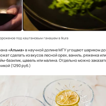
ороженое под каштановым ганашем в Ikura
орана
«Альма»
в научной долине МГУ угощают шариком д
жат сделать из вкусов лесной орех, ваниль, ряженка ил
лайм-базилик, щавель или малина. Отдельно можно заказат
икой (1290 руб.)