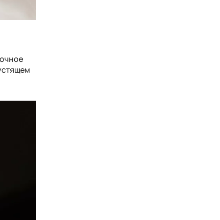
вочное
рустящем