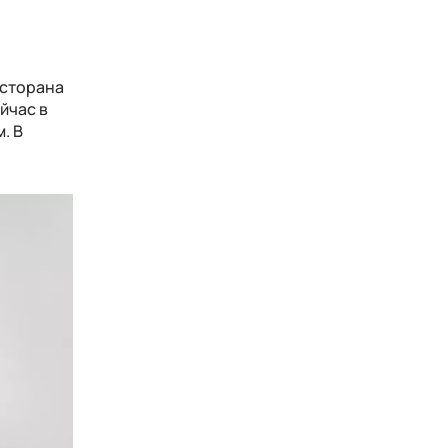
есторана
йчас в
. В