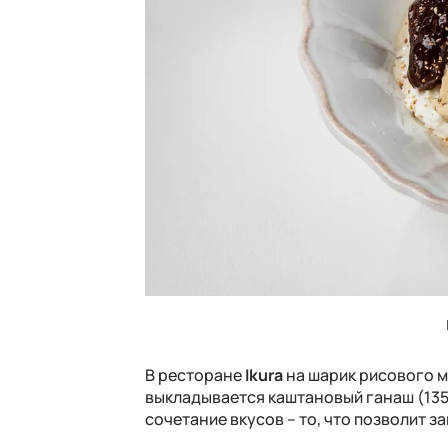
В ресторане
Ikura
на шарик рисового 
выкладывается каштановый ганаш (135
сочетание вкусов – то, что позволит з