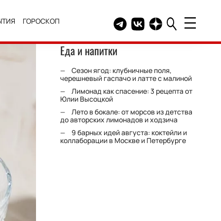
ЫТИЯ
ГОРОСКОП
Telegram канал HELLO
Группа HELLO Вконтакт
Канал HELLO в Дзе
Еда и напитки
Сезон ягод: клубничные поля,
черешневый гаспачо и латте с малиной
Лимонад как спасение: 3 рецепта от
Юлии Высоцкой
Лето в бокале: от морсов из детства
до авторских лимонадов и ходзича
9 барных идей августа: коктейли и
коллаборации в Москве и Петербурге