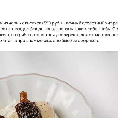
 из черных лисичек (550 руб.) – вечный десертный хит р
чески в каждом блюде использованы какие-либо грибы. Се
алию, но грибы по-прежнему солируют, даже в мороженом
яется, в прошлом месяце оно было из сморчков.