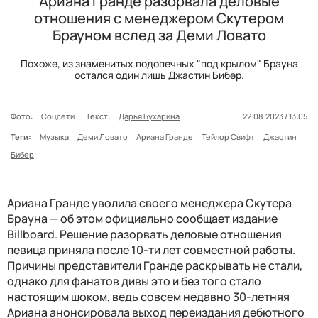
Ариана Гранде разорвала деловые
отношения с менеджером Скутером
Брауном вслед за Деми Ловато
Похоже, из знаменитых подопечных "под крылом" Брауна
остался один лишь Джастин Бибер.
Фото:
Соцсети
Текст:
Дарья Бухарина
22.08.2023 / 13:05
Теги:
Музыка
Деми Ловато
Ариана Гранде
Тейлор Свифт
Джастин
Бибер
Ариана Гранде уволила своего менеджера Скутера
Брауна
—
об этом официально сообщает издание
Billboard. Решение разорвать деловые отношения
певица приняла после 10-ти лет совместной работы.
Причины представители Гранде раскрывать не стали,
однако для фанатов дивы это и без того стало
настоящим шоком, ведь совсем недавно 30-летняя
Ариана анонсировала выход переиздания дебютного