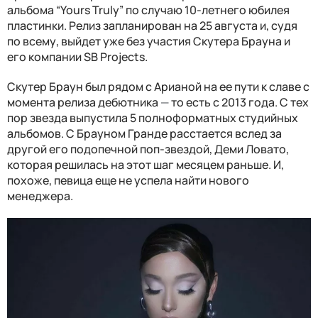
альбома “Yours Truly” по случаю 10-летнего юбилея
пластинки. Релиз запланирован на 25 августа и, судя
по всему, выйдет уже без участия Скутера Брауна и
его компании SB Projects.
Скутер Браун был рядом с Арианой на ее пути к славе с
момента релиза дебютника
—
то есть с 2013 года. С тех
пор звезда выпустила 5 полноформатных студийных
альбомов. С Брауном Гранде расстается вслед за
другой его подопечной поп-звездой, Деми Ловато,
которая решилась на этот шаг месяцем раньше. И,
похоже, певица еще не успела найти нового
менеджера.