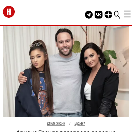
Перейти на главную
Telegram канал HEL
Группа HELLO В
Канал HELLO
СТИЛЬ ЖИЗНИ
/
МУЗЫКА