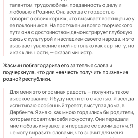
талантом, трудолюбием, преданностью делу и
любовью к Родине. Она всегда с гордостью
говорит о своих корнях, что вызывает восхищение у
ее поклонников. На протяжении всего творческого
пути она с достоинством демонстрирует глубокую
связь с культурой и наследием своего народа, и это
вызывает уважение к ней не только как к артисту, но
и как к личности, — сказал министр.
Жасмин поблагодарила его за теплые слова и
подчеркнула, что для нее честь получить признание
родной республики.
Для меня это огромная радость — получить такое
высокое звание. Я буду нести его с честью. Я всегда
испытываю особенный трепет, выступая дома, в
Дербенте. Я знаю, как мною гордились бы родители,
которые посвятили себя искусству. Они передали
мне любовь к музыке, а я передаю ее своим детям. Я
не могу выразить словами, что значит для меня