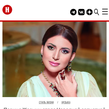
Перейти на главную
Telegram канал HEL
Группа HELLO В
Канал HELLO
СТИЛЬ ЖИЗНИ
/
МУЗЫКА