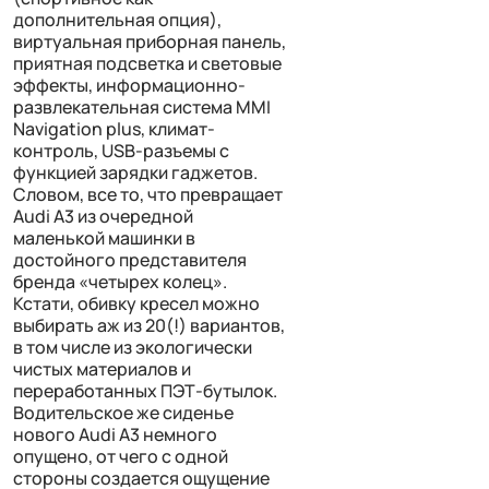
дополнительная опция),
виртуальная приборная панель,
приятная подсветка и световые
эффекты, информационно-
развлекательная система MMI
Navigation plus, климат-
контроль, USB-разъемы с
функцией зарядки гаджетов.
Словом, все то, что превращает
Audi A3 из очередной
маленькой машинки в
достойного представителя
бренда «четырех колец».
Кстати, обивку кресел можно
выбирать аж из 20(!) вариантов,
в том числе из экологически
чистых материалов и
переработанных ПЭТ-бутылок.
Водительское же сиденье
нового Audi A3 немного
опущено, от чего с одной
стороны создается ощущение