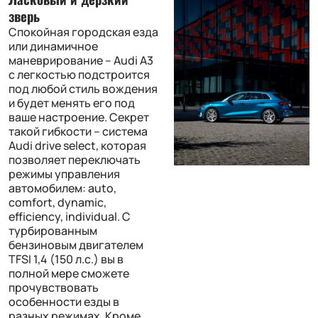
зверь
Спокойная городская езда
или динамичное
маневрирование – Audi A3
с легкостью подстроится
под любой стиль вождения
и будет менять его под
ваше настроение. Секрет
такой гибкости – система
Audi drive select, которая
позволяет переключать
режимы управления
автомобилем: auto,
comfort, dynamic,
efficiency, individual. С
турбированным
бензиновым двигателем
TFSI 1,4 (150 л.с.) вы в
полной мере сможете
прочувствовать
особенности езды в
разных режимах. Кроме