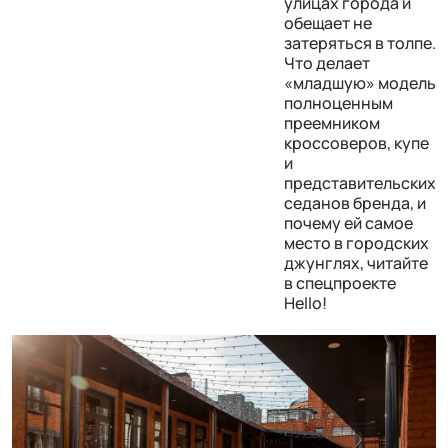
улицах города и
обещает не
затеряться в толпе.
Что делает
«младшую» модель
полноценным
преемником
кроссоверов, купе
и
представительских
седанов бренда, и
почему ей самое
место в городских
джунглях, читайте
в спецпроекте
Hello!