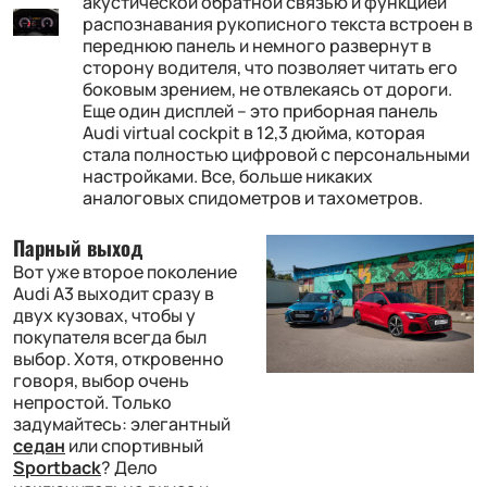
акустической обратной связью и функцией
распознавания рукописного текста встроен в
переднюю панель и немного развернут в
сторону водителя, что позволяет читать его
боковым зрением, не отвлекаясь от дороги.
Еще один дисплей – это приборная панель
Audi virtual cockpit в 12,3 дюйма, которая
стала полностью цифровой с персональными
настройками. Все, больше никаких
аналоговых спидометров и тахометров.
Парный выход
Вот уже второе поколение
Audi A3 выходит сразу в
двух кузовах, чтобы у
покупателя всегда был
выбор. Хотя, откровенно
говоря, выбор очень
непростой. Только
задумайтесь: элегантный
седан
или спортивный
Sportback
? Дело