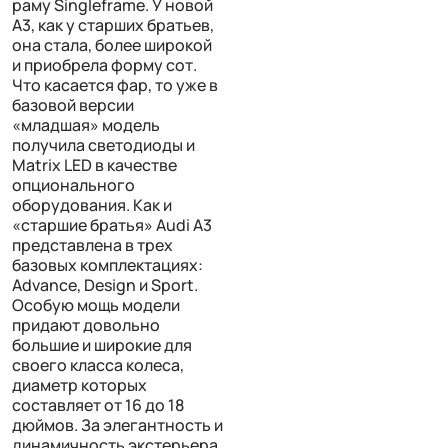
раму Singleframe. У новой
A3, как у старших братьев,
она стала, более широкой
и приобрела форму сот.
Что касается фар, то уже в
базовой версии
«младшая» модель
получила светодиоды и
Matrix LED в качестве
опционального
оборудования. Как и
«старшие братья» Audi A3
представлена в трех
базовых комплектациях:
Advance, Design и Sport.
Особую мощь модели
придают довольно
большие и широкие для
своего класса колеса,
диаметр которых
составляет от 16 до 18
дюймов. За элегантность и
динамичность экстерьера