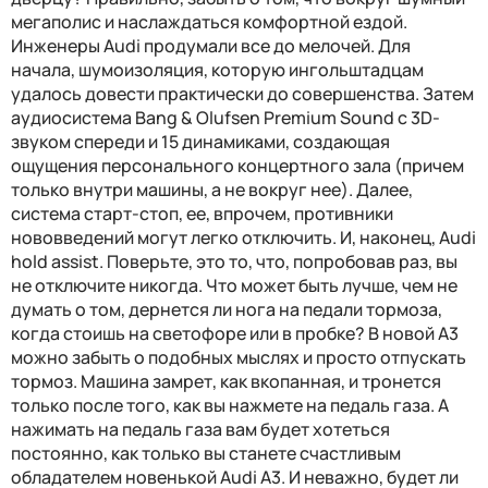
мегаполис и наслаждаться комфортной ездой.
Инженеры Audi продумали все до мелочей. Для
начала, шумоизоляция, которую ингольштадцам
удалось довести практически до совершенства. Затем
аудиосистема Bang & Olufsen Premium Sound с 3D-
звуком спереди и 15 динамиками, создающая
ощущения персонального концертного зала (причем
только внутри машины, а не вокруг нее). Далее,
система старт-стоп, ее, впрочем, противники
нововведений могут легко отключить. И, наконец, Audi
hold assist. Поверьте, это то, что, попробовав раз, вы
не отключите никогда. Что может быть лучше, чем не
думать о том, дернется ли нога на педали тормоза,
когда стоишь на светофоре или в пробке? В новой A3
можно забыть о подобных мыслях и просто отпускать
тормоз. Машина замрет, как вкопанная, и тронется
только после того, как вы нажмете на педаль газа. А
нажимать на педаль газа вам будет хотеться
постоянно, как только вы станете счастливым
обладателем новенькой Audi A3. И неважно, будет ли