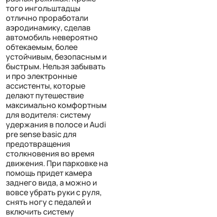
того ингольштадцы
отлично проработали
аэродинамику, сделав
автомобиль невероятно
обтекаемым, более
устойчивым, безопасным и
быстрым. Нельзя забывать
и про электронные
ассистенты, которые
делают путешествие
максимально комфортным
для водителя: систему
удержания в полосе и Audi
pre sense basic для
предотвращения
столкновения во время
движения. При парковке на
помощь придет камера
заднего вида, а можно и
вовсе убрать руки с руля,
снять ногу с педалей и
включить систему