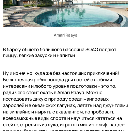
Amari Raaya
В баре у общего большого бассейна
SOAQ
подают
пиццу, легкие закуски и напитки
Ну и конечно, куда же без настоящих приключений!
Бесконечная робинзонада для гостей с любыми
интересами и любого уровня подготовки – это то,
ради чего стоит ехать в
Amari Raaya
. Можно
исследовать дикую природу среди мангровых
зарослей и в океанских лагунах, летать над джунглями
на зиплайне и нырять с аквалангом, попробовать
всевозможные виды спорта и научиться кататься на
скейте, стрелять из лука, играть в мини-гольф, паддл-
теннис и бадминтон, участвовать в мастер-классах и