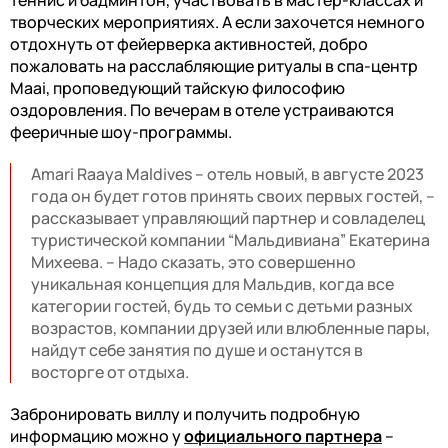
творческих мероприятиях. А если захочется немного
отдохнуть от фейерверка активностей, добро
пожаловать на расслабляющие ритуалы в спа-центр
Maai
, проповедующий тайскую философию
оздоровления. По вечерам в отеле устраиваются
фееричные шоу-программы.
Amari Raaya Maldives – отель новый, в августе 2023
года он будет готов принять своих первых гостей, –
рассказывает управляющий партнер и совладелец
туристической компании “Мальдивиана” Екатерина
Михеева. – Надо сказать, это совершенно
уникальная концепция для Мальдив, когда все
категории гостей, будь то семьи с детьми разных
возрастов, компании друзей или влюбленные пары,
найдут себе занятия по душе и останутся в
восторге от отдыха.
Забронировать виллу и получить подробную
информацию можно у
официального партнера
–