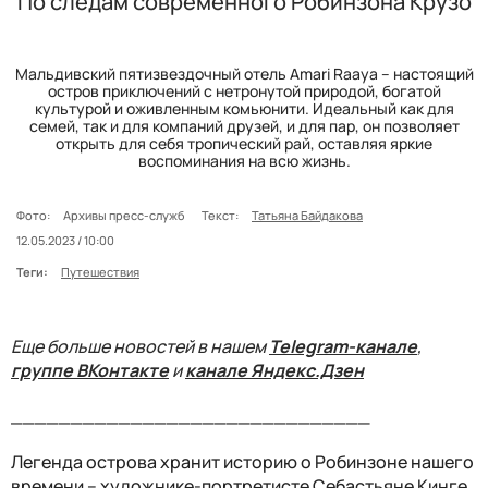
По следам современного Робинзона Крузо
Мальдивский пятизвездочный отель Amari Raaya – настоящий
остров приключений с нетронутой природой, богатой
культурой и оживленным комьюнити. Идеальный как для
семей, так и для компаний друзей, и для пар, он позволяет
открыть для себя тропический рай, оставляя яркие
воспоминания на всю жизнь.
Фото:
Архивы пресс-служб
Текст:
Татьяна Байдакова
12.05.2023 / 10:00
Теги:
Путешествия
Еще больше новостей в нашем
Telegram-канале
,
группе ВКонтакте
и
канале Яндекс.Дзен
______________________________
Легенда острова хранит историю о Робинзоне нашего
времени – художнике-портретисте Себастьяне Кинге