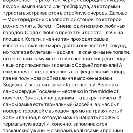
вкусом шампанского или грейпфрута, за которыми
туристы выстраиваются в стройную очередь. Дальше
—
Монтериджони
с крепостной стеной, по которой
можно гулять. Затем —
Сиена
, один из моих любимых
городов. Сюда я люблю приехать и просто… лечь на
площади. Кстати, именно там проходят самые
известные скачки в мире: длятся они всего 90 секунд,
но толпа за билетами — адская! На скачки мы не попали,
но на теплых камушках этой классной площади в виде
чаши с приподнятыми краями с Софьей полежали! А
еще, конечно же, наведались в кафедральный собор,
где на полу мозаикой из камня выложены знаки
Зодиака. И заехали в замок Кастелло-ди-Велона в
самом сердце Тосканы — местечко
in the middle of
nowhere
. Замок, виноградники — а вокруг ничего! В
самом замке есть термальный бассейн, а у нас был
номер с террасой с выходом прямо на травянистый
холм и ванной, в которую можно набрать горячую
термальную воду! И, конечно, запоминаются
тосканские ужины — с сырами, колбасами и прочими