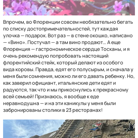
Впрочем, во Флоренции совсем необязательно бегать
по списку достопримечательностей, тут каждая
улочка — подарок. Вот раз — в стене окошко, написано
— «Вино». Постучал — а там вино продают… А еще
Флоренция — гастрономическое сердце Тосканы, и я
очень рекомендую попробовать настоящий
флорентийский стейк, который делают из особого
вида коровы. Правда, едят его полусырым, и сначала у
меня были сомнения, можно ли его давать ребенку. Но,
как заверил официант, итальянские дети едят и
радуются, так что и мы прикоснулись к прекрасному
всей семьей! Признаюсь, я вообще к еде
неравнодушна — и на эти каникулы у меня были
забронированы столики в 23 ресторанах!