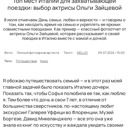
Топ мест Италии для захватывающей
поездки: выбор актрисы Ольги Зайцевой
8 июля отмечаем День семьи, любви и верности — и говорим о
том, как находить время на семью и укреплять ее яркими
совместными поездками. Как пример — классный фотоотчет от
актрисы Ольги Зайцевой, которая рассказывает о своей
поездке в Италию вместе с мамой и дочкой.
Фото:
Личный фотоархив артиста
Текст:
HELLO!
09.07.2024 / 15:00
Теги:
Путешествия
Кино
Я обожаю путешествовать семьей — и в этот раз моей
главной задачей было показать Италию дочери.
Показать так, чтобы Софья полюбила ее так, как люблю
я. Тем более что дочь в свои 7 лет, в отличие от
большинства сверстников, по-настоящему любит
экскурсии! Галерея Уффици во Флоренции, Музей
Боргезе, Давид Микеланджело — все это она уже
знала из книг по искусству и жаждала увидеть своими