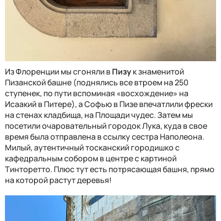
Из Флоренции мы сгоняли в
Пизу
к знаменитой
Пизанской башне (поднялись все втроем на 250
ступенек, по пути вспоминая «восхождение» на
Исаакий в Питере), а Софью в Пизе впечатлили фрески
на стенах кладбища, на Площади чудес. Затем мы
посетили очаровательный городок Лука, куда в свое
время была отправлена в ссылку сестра Наполеона.
Милый, аутентичный тосканский городишко с
кафедральным собором в центре с картиной
Тинторетто. Плюс тут есть потрясающая башня, прямо
на которой растут деревья!