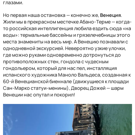
глазами.
Но первая наша остановка — конечно же,
Венеция
.
Жили мы в прекрасном местечке Абано-Терме — когда-
то российская интеллигенция любила ездить сюда «на
воды»: термальные бассейны и грязелечебницы этого
места знамениты на весь мир. А Венецию познавали с
однодневной экскурсией. Невероятно узкие улочки,
где можно руками одновременно дотронуться до
противоположных стен, гондола с чудесным
гондольером, который для нас пел, инсталляция
испанского художника Маноло Вальдеса, созданная к
60-й Венецианской биеннале (движущиеся к площади
Сан-Марко статуи-менины), Дворец Дожей — шарм
Венеции нас опутал и покорил!