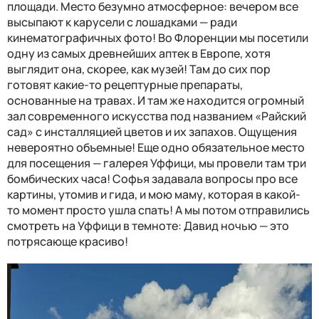
площади. Место безумно атмосферное: вечером все
высыпают к карусели с лошадками — ради
кинематографичных фото! Во Флоренции мы посетили
одну из самых древнейших аптек в Европе, хотя
выглядит она, скорее, как музей! Там до сих пор
готовят какие-то рецептурные препараты,
основанные на травах. И там же находится огромный
зал современного искусства под названием «Райский
сад» с инсталляцией цветов и их запахов. Ощущения
невероятно объемные! Еще одно обязательное место
для посещения — галерея Уффици, мы провели там три
бомбических часа! Софья задавала вопросы про все
картины, утомив и гида, и мою маму, которая в какой-
то момент просто ушла спать! А мы потом отправились
смотреть на Уффици в темноте: Давид ночью — это
потрясающе красиво!