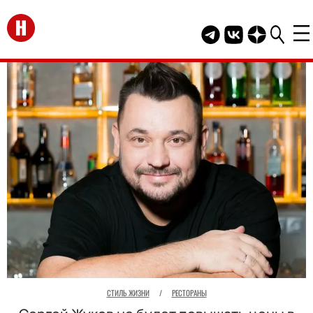
Перейти на главную
Telegram канал HEL
Группа HELLO В
Канал HELLO
СТИЛЬ ЖИЗНИ
/
РЕСТОРАНЫ