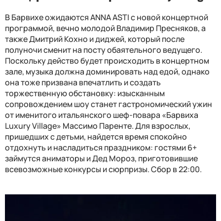
В Барвихе ожидаются
ANNA ASTI
с новой концертной
программой, вечно молодой Владимир Пресняков, а
также Дмитрий Кохно и диджей, который после
полуночи сменит на посту обаятельного ведущего.
Поскольку действо будет происходить в концертном
зале, музыка должна доминировать над едой, однако
она тоже призвана впечатлить и создать
торжественную обстановку: изысканным
сопровождением шоу станет гастрономический ужин
от именитого итальянского шеф-повара «Барвиха
Luxury Villag
е» Массимо Паренте. Для взрослых,
пришедших с детьми, найдется время спокойно
отдохнуть и насладиться праздником: гостями 6+
займутся аниматоры и Дед Мороз, приготовившие
всевозможные конкурсы и сюрпризы. Сбор в 22:00.