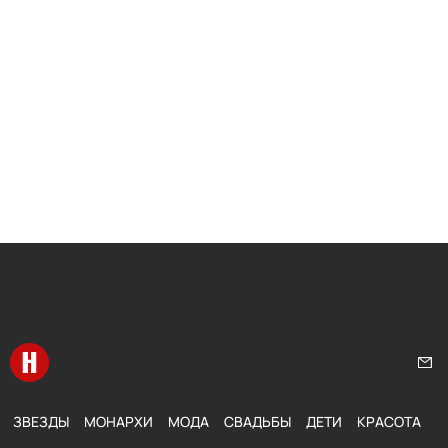
Перейти на главную
Нап
ЗВЕЗДЫ
МОНАРХИ
МОДА
СВАДЬБЫ
ДЕТИ
КРАСОТА