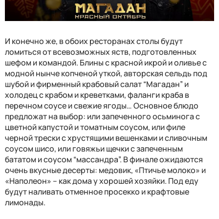
И конечно же, в обоих ресторанах столы будут
ломиться от всевозможных яств, подготовленных
шефом и командой. Блины с красной икрой и оливье с
модной нынче копченой уткой, авторская сельдь под
шубой и фирменный крабовый салат “Магадан” и
холодец с крабом и креветками, фаланги краба в
перечном соусе и свежие ягоды… Основное блюдо
предложат на выбор: или запеченного осьминога с
цветной капустой и томатным соусом, или филе
черной трески с хрустящими вешенками и сливочным
соусом шисо, или говяжьи щечки с запеченным
бататом и соусом “массандра”. В финале ожидаются
очень вкусные десерты: медовик, «Птичье молоко» и
«Наполеон» – как дома у хорошей хозяйки. Под еду
будут наливать отменное просекко и крафтовые
лимонады.