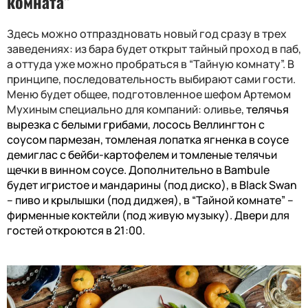
комната”
Здесь можно отпраздновать новый год сразу в трех
заведениях: из бара будет открыт тайный проход в паб,
а оттуда уже можно пробраться в “Тайную комнату”. В
принципе, последовательность выбирают сами гости.
Меню будет общее, подготовленное шефом Артемом
Мухиным специально для компаний: оливье,
телячья
вырезка с белыми грибами, лосось Веллингтон с
соусом пармезан, томленая лопатка ягненка в соусе
демиглас с бейби-картофелем и томленые телячьи
щечки в винном соусе. Дополнительно в
Bambule
будет игристое и мандарины (под диско), в
Black Swan
– пиво и крылышки (под диджея), в “Тайной комнате” –
фирменные коктейли (под живую музыку). Двери для
гостей откроются в 21:00.