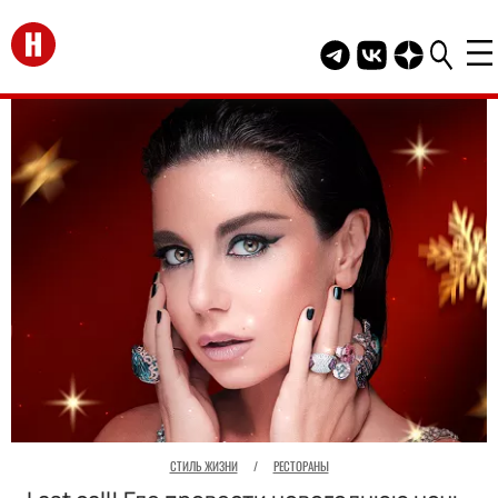
Перейти на главную
Telegram канал HEL
Группа HELLO В
Канал HELLO
СТИЛЬ ЖИЗНИ
/
РЕСТОРАНЫ