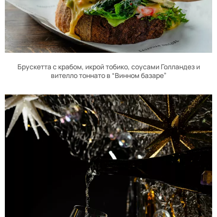
Брускетта с крабом, икрой тобико, соусами Голландез и
вителло тоннато в “Винном базаре”