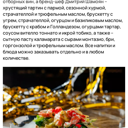
отборных вин, а бренд-шеф Дмитрий Шамоян –
хрустящий тартин с пармой, сезонной хурмой,
страчателлой и трюфельным маслом, брускетту с
угрем, страчателлой, огурцом и базиликовым маслом,
брускетту с крабом и Голландезом, огурцами тартар,
соусом вителло тоннато и икрой тобико, а также –
сытную пасту каламарата с сырами монтазио, бри,
горгонзолой и трюфельным маслом. Все напитки и
блюда можно заказывать отдельно и в любом
количестве.