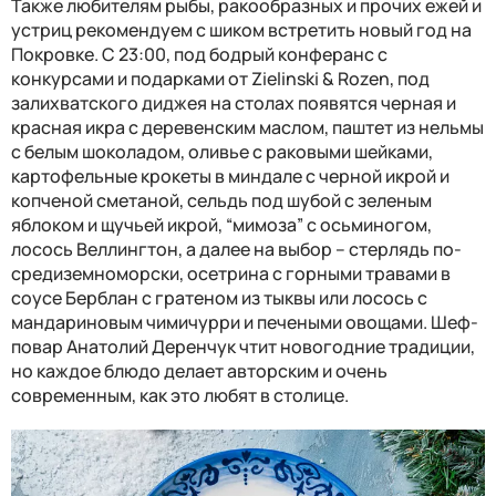
Также любителям рыбы, ракообразных и прочих ежей и
устриц рекомендуем с шиком встретить новый год на
Покровке. С 23:00, под бодрый конферанс с
конкурсами и подарками от
Zielinski & Roze
n
, под
залихватского диджея на столах появятся черная и
красная икра с деревенским маслом, паштет из нельмы
с белым шоколадом, оливье с раковыми шейками,
картофельные крокеты в миндале с черной икрой и
копченой сметаной, сельдь под шубой с зеленым
яблоком и щучьей икрой, “мимоза” с осьминогом,
лосось Веллингтон, а далее на выбор – стерлядь по-
средиземноморски, осетрина с горными травами в
соусе Берблан с гратеном из тыквы или лосось с
мандариновым чимичурри и печеными овощами. Шеф-
повар Анатолий Деренчук чтит новогодние традиции,
но каждое блюдо делает авторским и очень
современным, как это любят в столице.