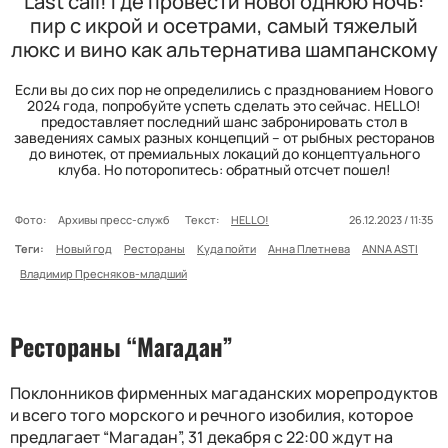
Last call! Где провести новогоднюю ночь:
пир с икрой и осетрами, самый тяжелый
люкс и вино как альтернатива шампанскому
Если вы до сих пор не определились с празднованием Нового
2024 года, попробуйте успеть сделать это сейчас. HELLO!
предоставляет последний шанс забронировать стол в
заведениях самых разных концепций – от рыбных ресторанов
до винотек, от премиальных локаций до концептуального
клуба. Но поторопитесь: обратный отсчет пошел!
Фото:
Архивы пресс-служб
Текст:
HELLO!
26.12.2023 / 11:35
Теги:
Новый год
Рестораны
Куда пойти
Анна Плетнева
ANNA ASTI
Владимир Пресняков-младший
Рестораны “Магадан”
Поклонников фирменных магаданских морепродуктов
и всего того морского и речного изобилия, которое
предлагает “Магадан”, 31 декабря с 22:00 ждут на