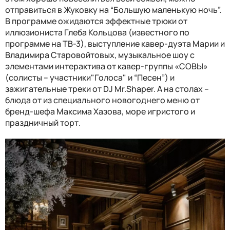
отправиться в Жуковку на “Большую маленькую ночь”.
В программе ожидаются
эффектные трюки от
иллюзиониста Глеба Кольцова (известного по
программе на ТВ-3), выступление кавер-дуэта Марии и
Владимира Старовойтовых, музыкальное шоу с
элементами интерактива от кавер-группы «СОВЫ»
(солисты – участники"Голоса" и “Песен”) и
зажигательные треки от DJ Mr.Shaper. А на столах –
блюда от из специального новогоднего меню от
бренд-шефа Максима Хазова, море игристого и
праздничный торт.