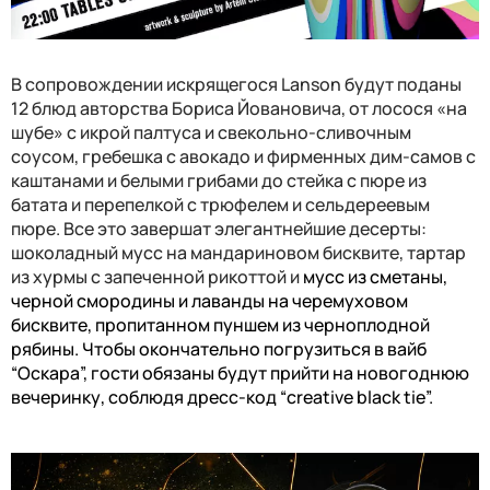
В сопровождении искрящегося
Lanson
будут поданы
12 блюд авторства Бориса Йовановича, от лосося «на
шубе» с икрой палтуса и свекольно-сливочным
соусом, гребешка с авокадо и фирменных дим-самов с
каштанами и белыми грибами до стейка с пюре из
батата и перепелкой с трюфелем и сельдереевым
пюре. Все это завершат элегантнейшие десерты:
шоколадный мусс на мандариновом бисквите, тартар
из хурмы с запеченной рикоттой и
мусс из сметаны,
черной смородины и лаванды на черемуховом
бисквите, пропитанном пуншем из черноплодной
рябины. Чтобы окончательно погрузиться в вайб
“Оскарa”, гости обязаны будут прийти на новогоднюю
вечеринку, соблюдя дресс-код “
creative black tie
”.