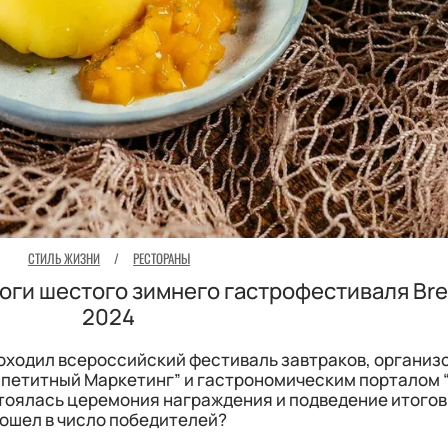
СТИЛЬ ЖИЗНИ
/
РЕСТОРАНЫ
оги шестого зимнего гастрофестиваля Bre
2024
проходил всероссийский фестиваль завтраков, органи
етитный Маркетинг” и гастрономическим порталом “
оялась церемония награждения и подведение итогов.
ошел в число победителей?