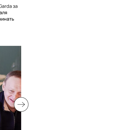
Garda
за
аля
ачинать