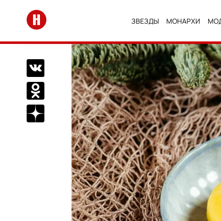
Перейти на главную
ЗВЕЗДЫ
МОНАРХИ
МО
Поделиться Вконтакте
Поделиться в Одноклассниках
Подписаться на нас в Дзен