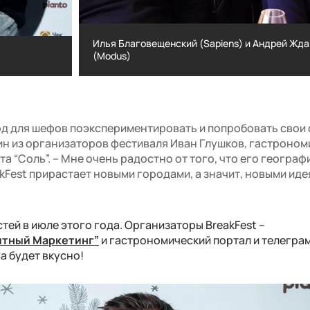
Илья Благовещенский (Sapiens) и Андрей Жд
(Modus)
Илья Благовещенский (Sapiens) и Андре
(Modus)
вод для шефов поэкспериментировать и попробовать свои 
ин из организаторов фестиваля Иван Глушков, гастроном
а “Соль”. – Мне очень радостно от того, что его географ
kFest прирастает новыми городами, а значит, новыми иде
ей в июле этого года. Организаторы BreakFest –
итный Маркетинг
”
и гастрономический портал и телегра
а будет вкусно!