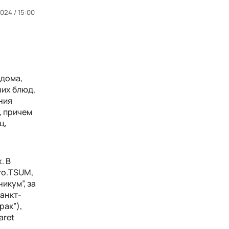
024 / 15:00
 дома,
них блюд,
ния
, причем
ц,
. В
ro
.
TSUM
,
никум”, за
Санкт-
рак”),
aret