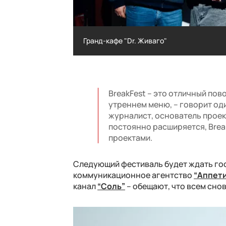
Гранд-кафе "Dr. Живаго"
Гранд-кафе "Dr. Живаго"
BreakFest – это отличный по
утреннем меню, – говорит од
журналист, основатель проект
постоянно расширяется, Brea
проектами.
Следующий фестиваль будет ждать гост
коммуникационное агентство
“Аппет
канал
“Соль”
– обещают, что всем снов