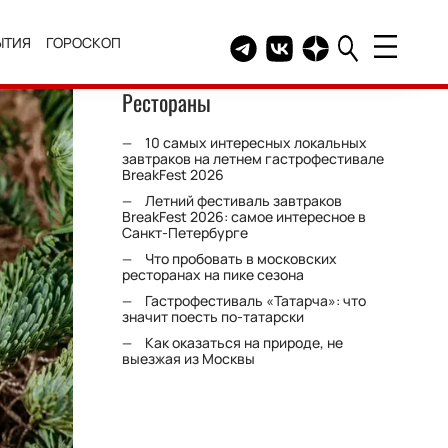
ЫТИЯ
ГОРОСКОП
Telegram канал HELLO
Группа HELLO Вконтакт
Канал HELLO в Дзе
Рестораны
10 самых интересных локальных
завтраков на летнем гастрофестивале
BreakFest 2026
Летний фестиваль завтраков
BreakFest 2026: самое интересное в
Санкт-Петербурге
Что пробовать в московских
ресторанах на пике сезона
Гастрофестиваль «Татарча»: что
значит поесть по-татарски
Как оказаться на природе, не
выезжая из Москвы