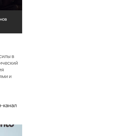
анов
Saviv Moscow
й Жданов
Saviv Moscow
силы в
ический
ия
ями и
м-канал