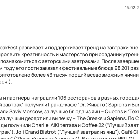
15.02.2
reakFest
развивает и поддерживает тренд на завтраки вне
роявить креативность и мастерство при создании утрен
– познакомиться с авторскими завтраками. После заверше
м году его гости заказали фестивальные блюда 98 201 раз
риготовлено более 43 тысяч порций всевозможных яични
оч.).
 и партнеры наградили 106 ресторанов в разных городах
 завтрак” получили Гранд-кафе “
Dr
. Живаго”,
Sapiens
и
Bu
вали
Saviv Moscow
, за лучшие блюда из яиц –
Queens
и “Тех
а за лучший десерт или выпечку –
The Greeks
и
Sapiens
. По 
ады получили
Charlie
,
AIKI terrasa
и
Coffee
22 (“Лучший завт
трак”),
Joli Grand Bistrot
(“Лучший завтрак из яиц”),
Caf
é
Cl
 вино” (“Лучший десерт/выпечка”). В этом году от
HELLO
! –