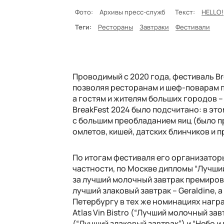
Фото:
Архивы пресс-служб
Текст:
HELLO!
Теги:
Рестораны
Завтраки
Фестивали
Проводимый с 2020 года, фестиваль B
позволяя ресторанам и шеф-поварам п
а гостям и жителям больших городов 
BreakFest
2024 было подсчитано:
в это
с большим преобладанием яиц (было п
омлетов, кишей, датских блинчиков и пр
По итогам фестиваля его организаторы
частности, по Москве дипломы “Лучший
за лучший молочный завтрак премиро
лучший злаковый завтрак –
Geraldine
, 
Петербургу в тех же номинациях нагр
Atlas Vin Bistro
(“Лучший молочный зав
(“Лучший злаковый завтрак”) и “Небо и