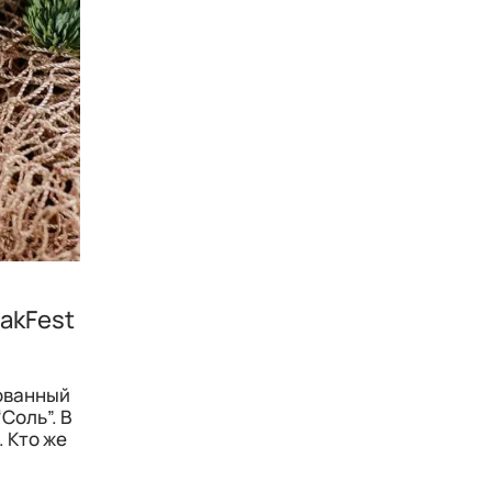
akFest
зованный
Соль”. В
 Кто же