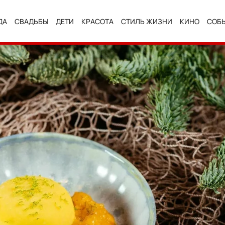
ДА
СВАДЬБЫ
ДЕТИ
КРАСОТА
СТИЛЬ ЖИЗНИ
КИНО
СОБ