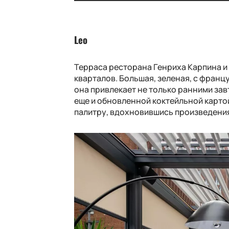
Реджинелле с крабом в сливочно-то
Leo
Терраса ресторана Генриха Карпина и
кварталов. Большая, зеленая,
с франц
она привлекает не только ранними за
еще и
обновленной коктейльной карто
палитру, вдохновившись произведени