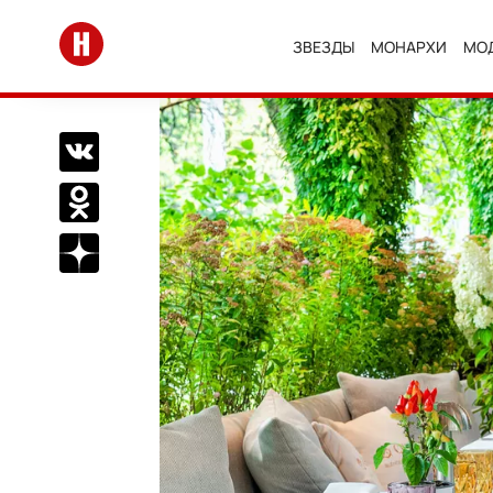
Перейти на главную
ЗВЕЗДЫ
МОНАРХИ
МО
Поделиться Вконтакте
Поделиться в Одноклассниках
Подписаться на нас в Дзен