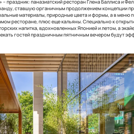
» – праздник: паназиатский ресторан Глена Баллиса и Фе
анду, ставшую органичным продолжением концепции про
ральные материалы, природные цвета и формы, а в меню 
 самом ресторане, плюс еще кальяны. Специально к откры
орских напитка, вдохновленных Японией и летом, а экай
влекать гостей праздничным пятничным вечером будут эф