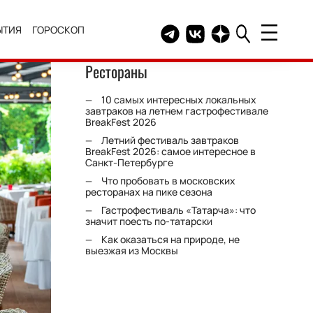
ЫТИЯ
ГОРОСКОП
Telegram канал HELLO
Группа HELLO Вконтакт
Канал HELLO в Дзе
Рестораны
10 самых интересных локальных
завтраков на летнем гастрофестивале
BreakFest 2026
Летний фестиваль завтраков
BreakFest 2026: самое интересное в
Санкт-Петербурге
Что пробовать в московских
ресторанах на пике сезона
Гастрофестиваль «Татарча»: что
значит поесть по-татарски
Как оказаться на природе, не
выезжая из Москвы