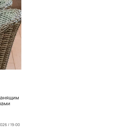
манящим
лами
026 / 19:00