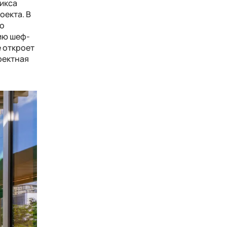
ликса
екта. В
по
тию шеф-
е откроет
фектная