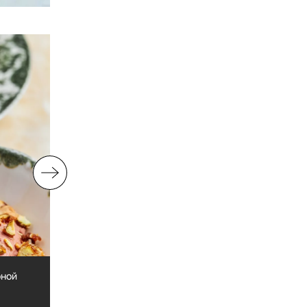
ной
Артишоки алла романа