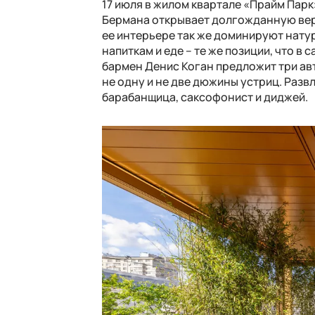
17 июля в жилом квартале «Прайм Парк
Бермана открывает долгожданную вер
ее интерьере так же доминируют нату
напиткам и еде – те же позиции, что в
бармен Денис Коган предложит три авт
не одну и не две дюжины устриц. Раз
барабанщица, саксофонист и диджей.