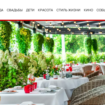
ДА
СВАДЬБЫ
ДЕТИ
КРАСОТА
СТИЛЬ ЖИЗНИ
КИНО
СОБ