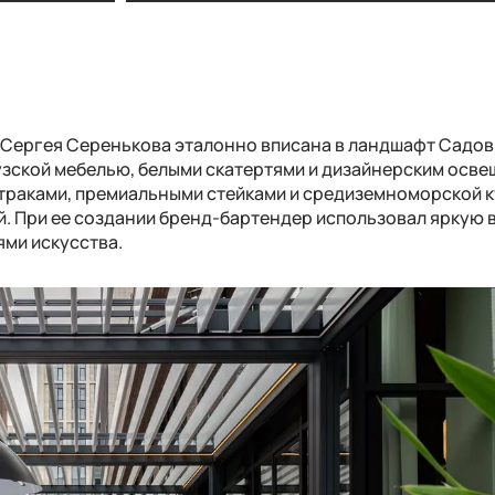
матном соусе
Парфе из куриной печени с конфитюром 
черной смородины и бриошью
 Сергея Серенькова эталонно вписана в ландшафт Садо
узской мебелью
, белыми скатертями и
дизайнерским осве
втраками, премиальными стейками и средиземноморской к
й
. При ее создании бренд-бартендер использовал яркую
ями
искусства.