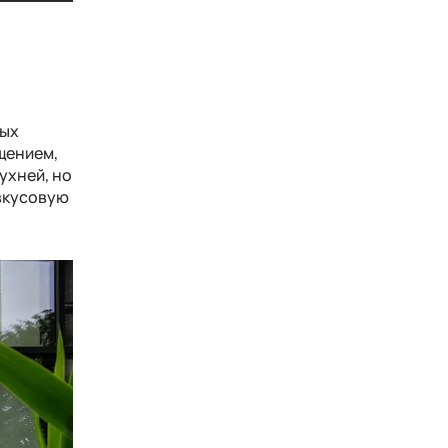
из
Артишоки алла романа
вых
щением
,
ухней, но
 вкусовую