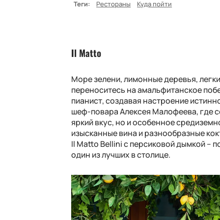
Теги:
Рестораны
Куда пойти
I
l Matto
Море зелени, лимонные деревья, легки
переноситесь на амальфитанское побе
пианист, создавая настроение истинно
шеф-повара Алексея Малофеева, где с
яркий вкус, но и особенное средизе
изысканные вина и разнообразные кок
Il Matto Bellini с персиковой дымк
ой – 
один из лучших в столице.