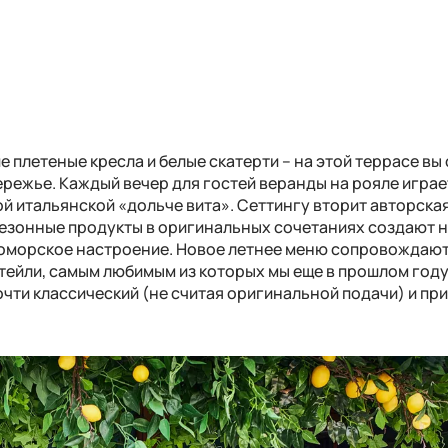
е плетеные кресла и белые скатерти – на этой террасе вы
режье. Каждый вечер для гостей веранды на рояле играе
й итальянской «дольче вита». Сеттингу вторит авторска
езонные продукты в оригинальных сочетаниях создают н
мноморское настроение. Новое летнее меню сопровождаю
тейли, самым любимым из которых мы еще в прошлом году
почти классический (не считая оригинальной подачи) и пр