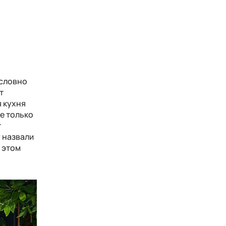
 словно
т
я кухня
е только
т
 назвали
и этом