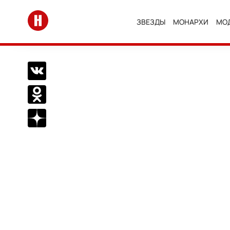
Перейти на главную
ЗВЕЗДЫ
МОНАРХИ
МО
Поделиться Вконтакте
Поделиться в Одноклассниках
Подписаться на нас в Дзен