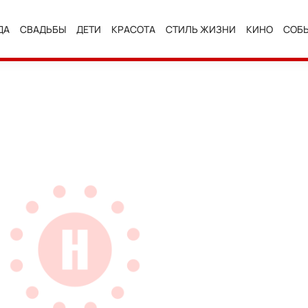
ДА
СВАДЬБЫ
ДЕТИ
КРАСОТА
СТИЛЬ ЖИЗНИ
КИНО
СОБ