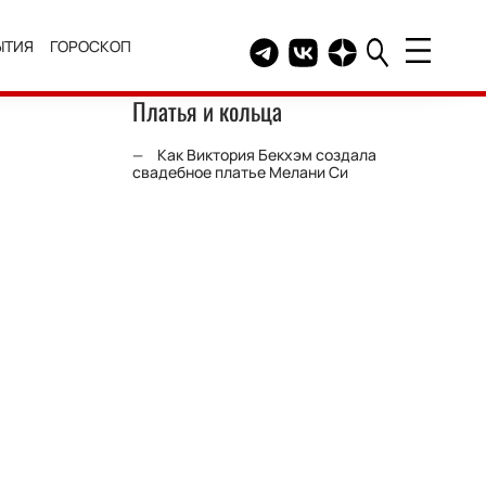
ЫТИЯ
ГОРОСКОП
Telegram канал HELLO
Группа HELLO Вконтакт
Канал HELLO в Дзе
Платья и кольца
Как Виктория Бекхэм создала
свадебное платье Мелани Си