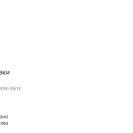
вки
2019 / 09:13
одно
слез