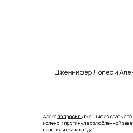
Дженнифер Лопес и Алек
Алекс
попросил
Дженнифер стать его 
колено и протянул возлюбленной заве
счастья и сказала "да".