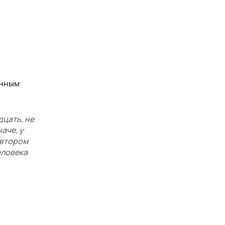
енным
дцать, не
аче, у
 втором
еловека