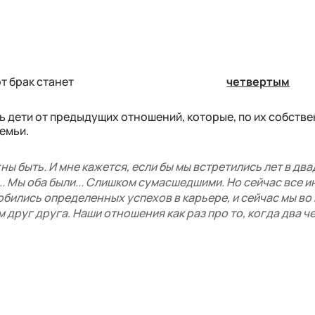
т брак станет
четвертым
сть дети от предыдущих отношений, которые, по их собств
семьи.
ны быть. И мне кажется, если бы мы встретились лет в два
.. Мы оба были... Слишком сумасшедшими. Но сейчас все ин
добились определенных успехов в карьере, и сейчас мы во
 друг друга. Наши отношения как раз про то, когда два ч