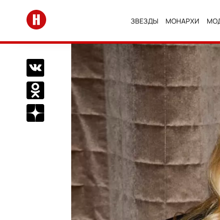
Перейти на главную
ЗВЕЗДЫ
МОНАРХИ
МО
Поделиться Вконтакте
Поделиться в Одноклассниках
Подписаться на нас в Дзен