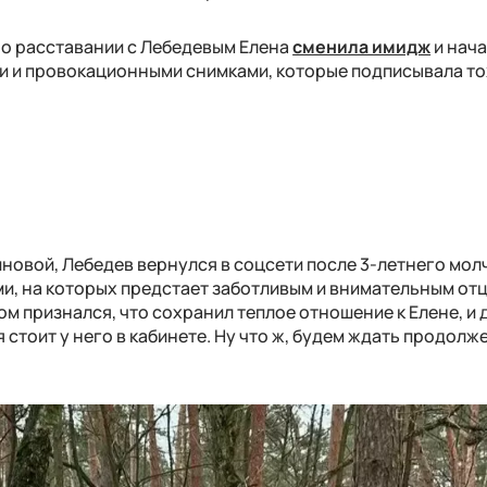
 о расставании с Лебедевым Елена
сменила имидж
и нача
ми и провокационными снимками, которые подписывала т
новой, Лебедев вернулся в соцсети после 3-летнего мол
ми, на которых предстает заботливым и внимательным от
ром признался, что сохранил теплое отношение к Елене, и 
 стоит у него в кабинете. Ну что ж, будем ждать продолж