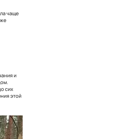
ла чаще
оже
чания и
цом.
до сих
ения этой