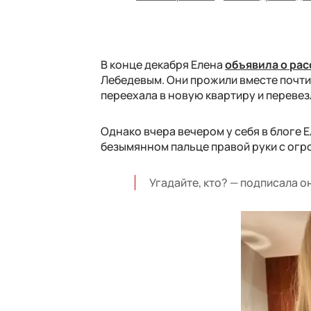
В конце декабря Елена
объявила о ра
Лебедевым. Они прожили вместе почти
переехала в новую квартиру и перевез
Однако вчера вечером у себя в блоге 
безымянном пальце правой руки с ог
Угадайте, кто? — подписала о