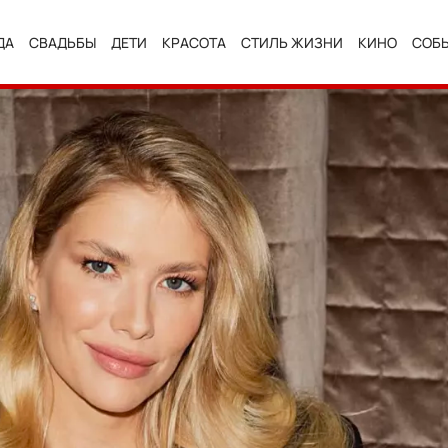
ДА
СВАДЬБЫ
ДЕТИ
КРАСОТА
СТИЛЬ ЖИЗНИ
КИНО
СОБ