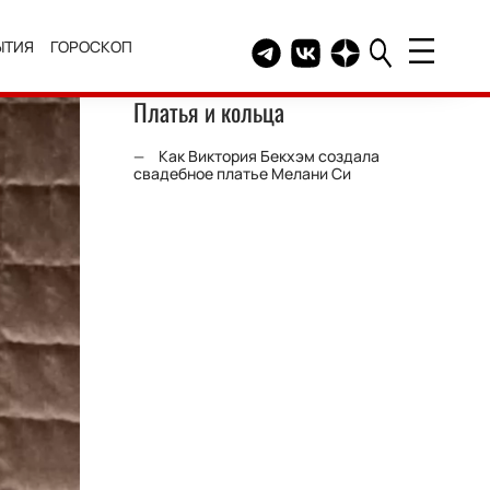
ЫТИЯ
ГОРОСКОП
Telegram канал HELLO
Группа HELLO Вконтакт
Канал HELLO в Дзе
Платья и кольца
Как Виктория Бекхэм создала
свадебное платье Мелани Си