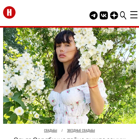
Перейти на главную
Telegram канал HEL
Группа HELLO В
Канал HELLO
СВАДЬБЫ
/
ЗВЕЗДНЫЕ СВАДЬБЫ