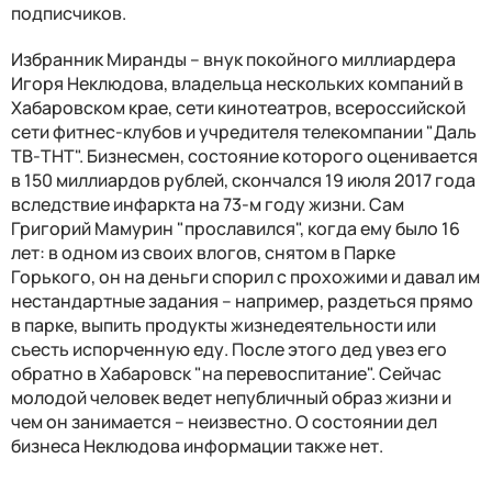
подписчиков.
Избранник Миранды – внук покойного миллиардера
Игоря Неклюдова, владельца нескольких компаний в
Хабаровском крае, сети кинотеатров, всероссийской
сети фитнес-клубов и учредителя телекомпании "Даль
ТВ-ТНТ". Бизнесмен, состояние которого оценивается
в 150 миллиардов рублей, скончался 19 июля 2017 года
вследствие инфаркта на 73-м году жизни. Сам
Григорий Мамурин "прославился", когда ему было 16
лет: в одном из своих влогов, снятом в Парке
Горького, он на деньги спорил с прохожими и давал им
нестандартные задания – например, раздеться прямо
в парке, выпить продукты жизнедеятельности или
съесть испорченную еду. После этого дед увез его
обратно в Хабаровск "на перевоспитание". Сейчас
молодой человек ведет непубличный образ жизни и
чем он занимается – неизвестно. О состоянии дел
бизнеса Неклюдова информации также нет.