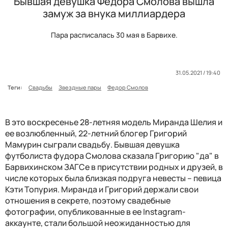
Бывшая девушка Федора Смолова вышла
замуж за внука миллиардера
Пара расписалась 30 мая в Барвихе.
31.05.2021 / 19:40
Теги:
Свадьбы
Звездные пары
Федор Смолов
В это воскресенье 28-летняя модель Миранда Шелия и
ее возлюбленный, 22-летний блогер Григорий
Мамурин сыграли свадьбу. Бывшая девушка
футболиста фудора Смолова сказала Григорию "да" в
Барвихинском ЗАГСе в присутствии родных и друзей, в
числе которых была близкая подруга невесты – певица
Кэти Топурия. Миранда и Григорий держали свои
отношения в секрете, поэтому свадебные
фотографии, опубликованные в ее Instagram-
аккаунте, стали большой неожиданностью для