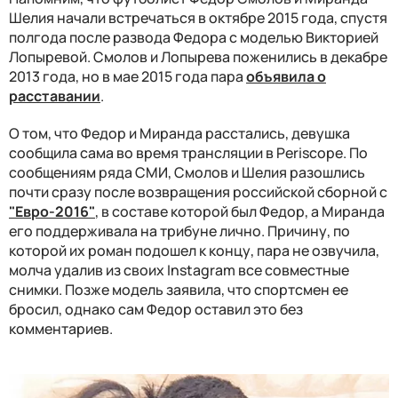
Шелия начали встречаться в октябре 2015 года, спустя
полгода после развода Федора с моделью Викторией
Лопыревой. Смолов и Лопырева поженились в декабре
2013 года, но в мае 2015 года пара
объявила о
расставании
.
О том, что Федор и Миранда расстались, девушка
сообщила сама во время трансляции в Periscope. По
сообщениям ряда СМИ, Смолов и Шелия разошлись
почти сразу после возвращения российской сборной с
"Евро-2016"
, в составе которой был Федор, а Миранда
его поддерживала на трибуне лично. Причину, по
которой их роман подошел к концу, пара не озвучила,
молча удалив из своих Instagram все совместные
снимки. Позже модель заявила, что спортсмен ее
бросил, однако сам Федор оставил это без
комментариев.