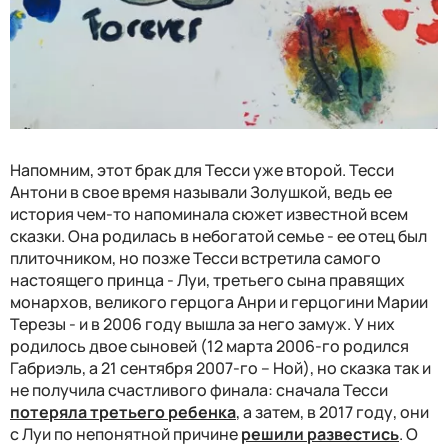
Напомним, этот брак для Тесси уже второй. Тесси
Антони в свое время называли Золушкой, ведь ее
история чем-то напоминала сюжет известной всем
сказки. Она родилась в небогатой семье - ее отец был
плиточником, но позже Тесси встретила самого
настоящего принца - Луи, третьего сына правящих
монархов, великого герцога Анри и герцогини Марии
Терезы - и в 2006 году вышла за него замуж. У них
родилось двое сыновей (12 марта 2006-го родился
Габриэль, а 21 сентября 2007-го – Ной), но сказка так и
не получила счастливого финала: сначала Тесси
потеряла третьего ребенка
, а затем, в 2017 году, они
с Луи
по непонятной причине
решили развестись
. О