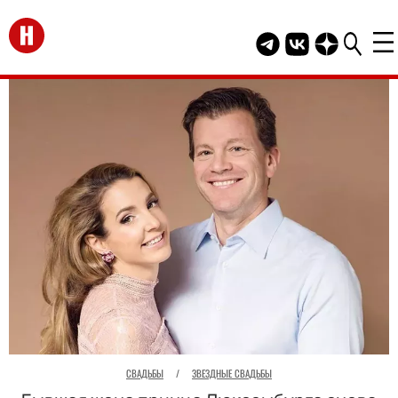
Перейти на главную
Telegram канал HEL
Группа HELLO В
Канал HELLO
СВАДЬБЫ
/
ЗВЕЗДНЫЕ СВАДЬБЫ