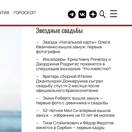
ЫТИЯ
ГОРОСКОП
Telegram канал HELLO
Группа HELLO Вконтакт
Канал HELLO в Дзе
Звездные свадьбы
Звезда «Натальной карты» Олеся
Иванченко вышла замуж: первые
фотографии
Инсайдеры: Криштиану Роналду и
Джорджина Родригес поженятся в
следующие выходные. Что известно?
Вратарь сборной Италии
Джанлуиджи Доннарумма сыграл
свадьбу спустя 2 месяца после
официального бракосочетания
Эмма Робертс вышла замуж —
первые фото с девичника и свадьбы
52-летняя Мел Си впервые вышла
замуж — избранник на 10 лет ее моложе
Тина Стойилкович и Фёдор Федотов
женятся в Сербии — первые кадры