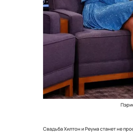
Пэри
Свадьба Хилтон и Реума станет не пр