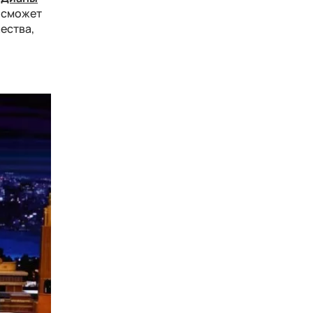
я сможет
ества,