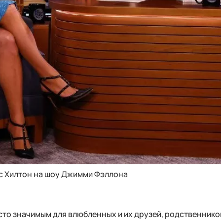
с Хилтон на шоу Джимми Фэллона
осто значимым для влюбленных и их друзей, родственнико