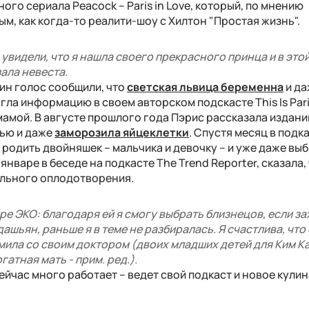
го сериала Peacock – Paris in Love, который, по мнению
м, как когда-то реалити-шоу с Хилтон "Простая жизнь".
 увидели, что я нашла своего прекрасного принца и в этой
зала невеста.
ин голос сообщили, что
светская львица беременна
и да
ла информацию в своем авторском подскасте This Is Pari
 мамой. В августе прошлого года Пэрис рассказала издан
рью и даже
заморозила яйцеклетки
. Спустя месяц в подк
 родить двойняшек – мальчика и девочку – и уже даже вы
январе в беседе на подкасте The Trend Reporter, сказала,
ального оплодотворения.
е ЭКО: благодаря ей я смогу выбрать близнецов, если за
ашьян, раньше я в теме не разбиралась. Я счастлива, что
мила со своим доктором (двоих младших детей для Ким 
атная мать - прим. ред.).
ейчас много работает – ведет свой подкаст и новое кули