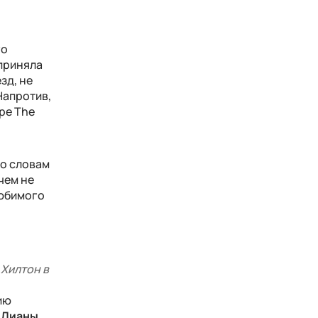
го
 приняла
зд, не
Напротив,
ре The
по словам
чем не
любимого
 Хилтон в
ию
 Дианы