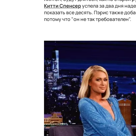
Китти Спенсер
успела за два дня наде
показать все десять. Пэрис также доб
потому что "он не так требователен".