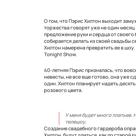
О том, что Пэрис Хилтон выходит заму
торжества говорят уже не один месяц – 
предложение руки и сердца от своего 
собирается делать из своей свадьбы с
Хилтон намерена превратить ее в шоу
Tonight Show.
40-летняя Пэрис призналась, что вовсю
невесты, не все еще готово, она уже 
один. Хилтон планирует надеть десять
розового цвета.
У меня будет много платьев. 
телешоу.
Создание свадебного гардероба оправ
Хилтон, будут длиться, как по старой р