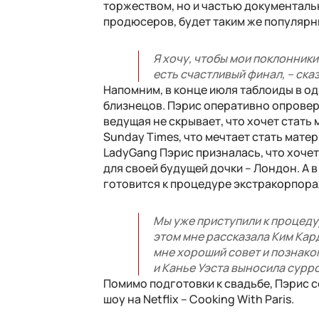
торжеством, но и частью документально
продюсеров, будет таким же популярны
Я хочу, чтобы мои поклонники
есть счастливый финал, – ска
Напомним, в конце июля таблоиды в од
близнецов. Пэрис оперативно опроверг
ведущая не скрывает, что хочет стать
Sunday Times, что мечтает стать мате
LadyGang Пэрис призналась, что хочет
для своей будущей дочки – Лондон. А в 
готовится к процедуре экстракорпор
Мы уже приступили к процедур
этом мне рассказала Ким Кард
мне хороший совет и познако
и Канье Уэста выносила суррог
Помимо подготовки к свадьбе, Пэрис с
шоу на Netflix – Cooking With Paris.