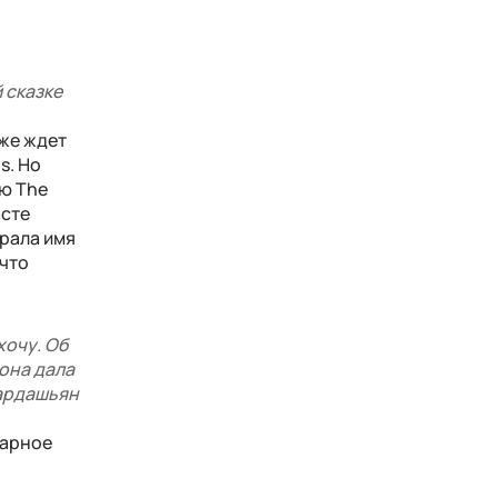
 сказке
же ждет
s. Но
ию The
асте
брала имя
 что
хочу. Об
 она дала
Кардашьян
нарное