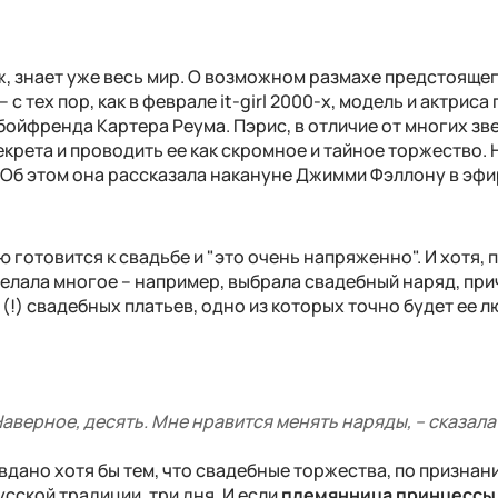
ж, знает уже весь мир. О возможном размахе предстояще
с тех пор, как в феврале it-girl 2000-х, модель и актриса
бойфренда Картера Реума. Пэрис, в отличие от многих зве
екрета и проводить ее как скромное и тайное торжество. 
. Об этом она рассказала накануне Джимми Фэллону в эфи
 готовится к свадьбе и "это очень напряженно". И хотя, 
сделала многое – например, выбрала свадебный наряд, при
 (!) свадебных платьев, одно из которых точно будет ее 
Наверное, десять. Мне нравится менять наряды, – сказала
дано хотя бы тем, что свадебные торжества, по признан
усской традиции, три дня. И если
племянница принцессы