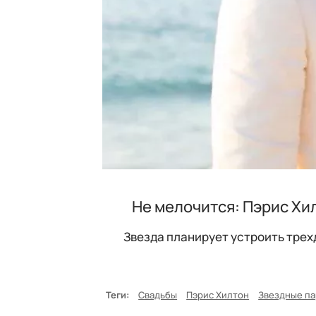
Не мелочится: Пэрис Хи
Звезда планирует устроить трехд
Теги:
Свадьбы
Пэрис Хилтон
Звездные п