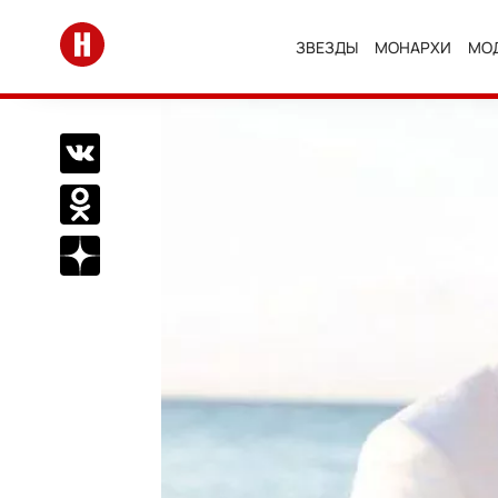
Перейти на главную
ЗВЕЗДЫ
МОНАРХИ
МО
Поделиться Вконтакте
Поделиться в Одноклассниках
Подписаться на нас в Дзен