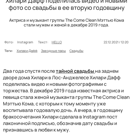
Хилари Дафф поделилась видео и новыми
фото со свадьбы в ее вторую годовщину
Актриса и музыкант группы The Come Clean Мэттью Кома
стали мужем и женой в декабре 2019 года.
Фото:
Instagram
Текст:
HELLO
22.12.2021 / 12:20
Теги:
Хилари Дафф
Звездные пары
Свадьбы
Два года спустя после
тайной свадьбы
на заднем
дворе дома Хилари в Лос-Анджелесе Хилари Дафф
поделилась видео и новыми фотографиями с
торжества. В декабре 2019 года известная актриса и
певица стала женой музыканта группы The Come Clean
Мэттью Кома, с которым к тому моменту уже
воспитывала годовалую дочь. А вчера, в годовщину
бракосочетания Хилари сделала в Instagram пост
лаконичной подписью, обозначив дату свадьбы и
признавшись в любви к мужу.