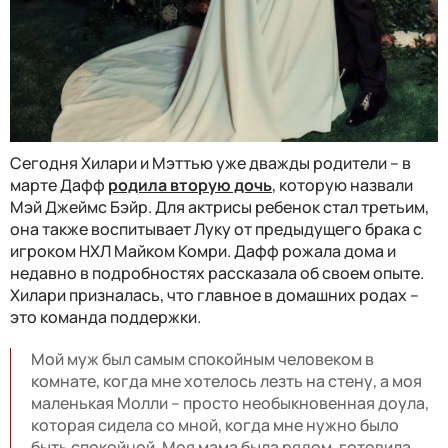
Сегодня Хилари и Мэттью уже дважды родители – в
марте Дафф
родила вторую дочь
, которую назвали
Мэй Джеймс Бэйр. Для актрисы ребенок стал третьим,
она также воспитывает Луку от предыдущего брака с
игроком НХЛ Майком Комри. Дафф рожала дома и
недавно в подробностях рассказала об своем опыте.
Хилари призналась, что главное в домашних родах –
это команда поддержки.
Мой муж был самым спокойным человеком в
комнате, когда мне хотелось лезть на стену, а моя
маленькая Молли – просто необыкновенная доула,
которая сидела со мной, когда мне нужно было
быть спокойной. Моя мама была рядом, готовила