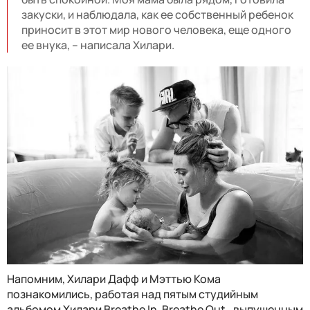
закуски, и наблюдала, как ее собственный ребенок
приносит в этот мир нового человека, еще одного
ее внука, – написала Хилари.
Напомним, Хилари Дафф и Мэттью Кома
познакомились, работая над пятым студийным
альбомом Хилари Breathe In. Breathe Out., выпущенным