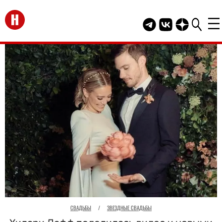
Перейти на главную
Telegram канал HEL
Группа HELLO В
Канал HELLO
СВАДЬБЫ
/
ЗВЕЗДНЫЕ СВАДЬБЫ