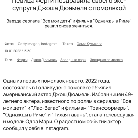
Певица Ферги поздравила своего экс-
супруга Джоша Дюамеля с помолвкой
Звезда сериала "Все мои дети" и фильма "Однажды в Риме"
решил снова жениться.
Фото:
Getty Images, Instagram
Текст:
Ольга Кусикова
10.01.2022 / 13:30
Теги:
Ферги
Джош Дюамель
Звездные пары
Звездная помолвка
Одна из первых помолвок нового, 2022 года,
состоялась в Голливуде: о помолвке объявил
американский актер Джош Дюамель. Избранницей 49-
летнего актера, известного по ролям в сериалах "Все
мои дети" и "Лас-Вегас" и фильмам "Трансформеры",
"Однажды в Риме" и "Тихая гавань", стала телеведущая
и модель Одра Мари. О радостном событии актер
сообщил у себя в Instagram: