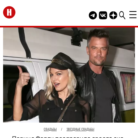
Перейти на главную
Telegram канал HEL
Группа HELLO В
Канал HELLO
СВАДЬБЫ
/
ЗВЕЗДНЫЕ СВАДЬБЫ