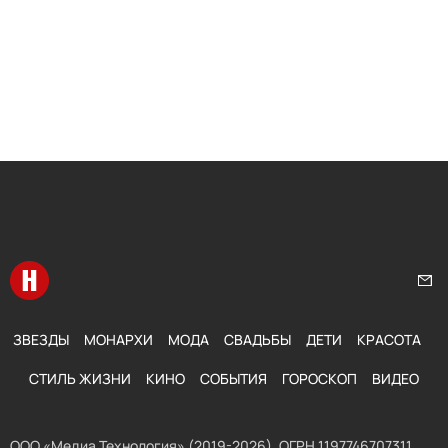
Перейти на главную
Нап
ЗВЕЗДЫ
МОНАРХИ
МОДА
СВАДЬБЫ
ДЕТИ
КРАСОТА
СТИЛЬ ЖИЗНИ
КИНО
СОБЫТИЯ
ГОРОСКОП
ВИДЕО
ООО «Медиа Технология» (2019-2026). ОГРН 1197746707311,