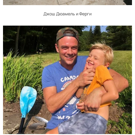
Джош Дюамель и Ферги