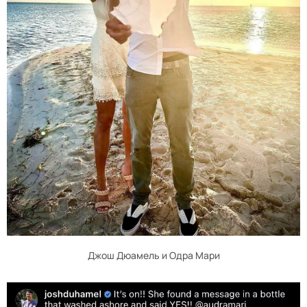
Джош Дюамель и Одра Мари