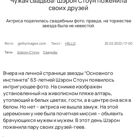
Чужая свадьба: Шэрон Стоун поженила
своих друзей
Актриса поделилась свадебным фото, правда, на торжестве
звезда была не невестой.
Фото:
gettyimages.com
Текст:
HELLO
25.02.2022 / 17:00
Теги:
Шэрон Стоун
Свадьбы
Вчера на личной странице звезды “Основного
инстинкта” 63-летней Шэрон Стоун появилось
интригующее фото. На снимке изображен
установленный на живописном пляже алтарь,
утопающий в белых цветах, гости, а в центре она вся в
белом. Но нет – актриса не вышла замуж. На этой
церемонии у нее была почетная миссия – объявить
брачующихся мужем и мужем. В этот день Шэрон
поженила пару своих друзей-геев.