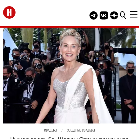
Перейти на главную
Telegram канал HEL
Группа HELLO В
Канал HELLO
СВАДЬБЫ
/
ЗВЕЗДНЫЕ СВАДЬБЫ