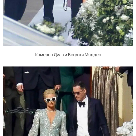
Кэмерон Диаз и Бенджи Мэдден