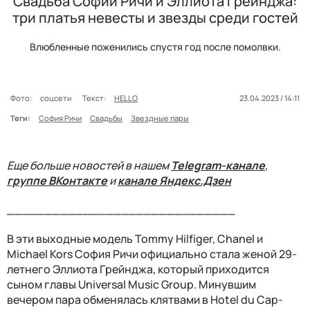
Свадьба Софии Ричи и Эллиота Грейнджа:
три платья невесты и звезды среди гостей
Влюбленные поженились спустя год после помолвки.
Фото:
соцсети
Текст:
HELLO
23.04.2023 / 14:11
Теги:
София Ричи
Свадьбы
Звездные пары
Еще больше новостей в нашем
Telegram-канале
,
группе ВКонтакте
и
канале Яндекс.Дзен
______________________________
В эти выходные модель Tommy Hilfiger, Chanel и
Michael Kors София Ричи официально стала женой 29-
летнего Эллиота Грейнджа, который приходится
сыном главы Universal Music Group. Минувшим
вечером пара обменялась клятвами в Hotel du Cap-