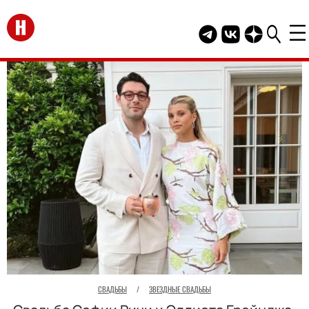
Перейти на главную
Telegram канал HEL
Группа HELLO В
Канал HELLO
СВАДЬБЫ
/
ЗВЕЗДНЫЕ СВАДЬБЫ