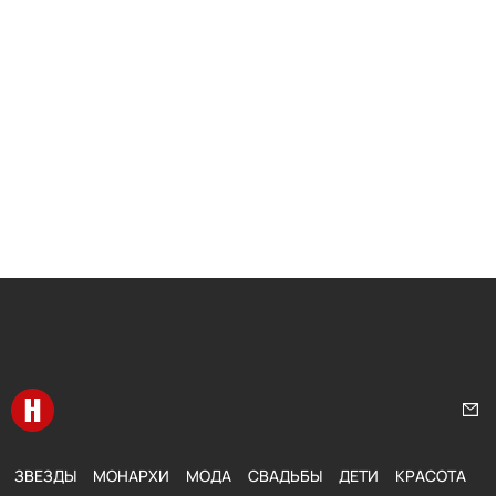
Перейти на главную
Нап
ЗВЕЗДЫ
МОНАРХИ
МОДА
СВАДЬБЫ
ДЕТИ
КРАСОТА