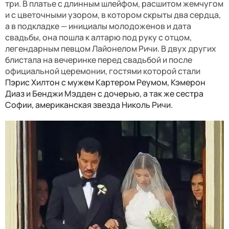
три. В платье с длинным шлейфом, расшитом жемчугом
и с цветочными узором, в котором скрыты два сердца,
а в подкладке — инициалы молодоженов и дата
свадьбы, она пошла к алтарю под руку с отцом,
легендарным певцом Лайонелом Ричи. В двух других
блистала на вечеринке перед свадьбой и после
официальной церемонии, гостями которой стали
Пэрис Хилтон с мужем Картером Реумом, Кэмерон
Диаз и Бенджи Мэдден с дочерью, а так же сестра
Софии, американская звезда Николь Ричи.