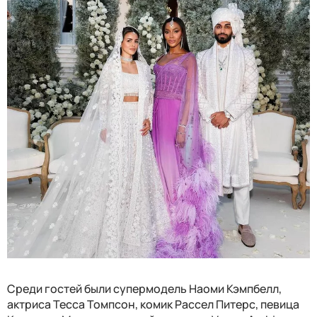
Среди гостей были супермодель Наоми Кэмпбелл,
актриса Тесса Томпсон, комик Рассел Питерс, певица