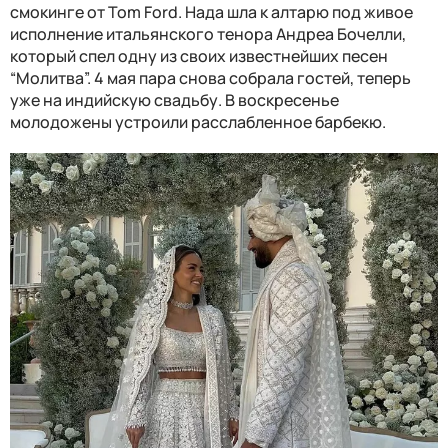
смокинге от Tom Ford. Нада шла к алтарю под живое
исполнение итальянского тенора Андреа Бочелли,
который спел одну из своих известнейших песен
“Молитва”. 4 мая пара снова собрала гостей, теперь
уже на индийскую свадьбу. В воскресенье
молодожены устроили расслабленное барбекю.