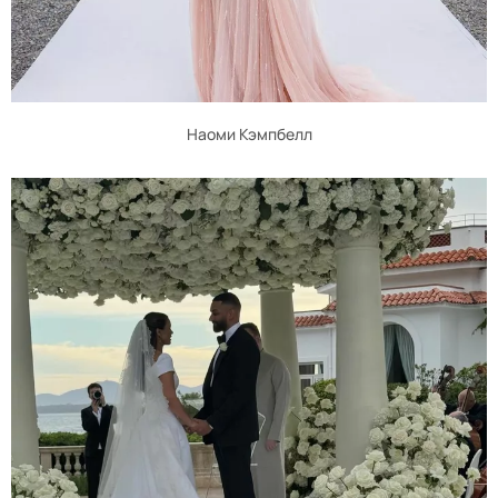
Наоми Кэмпбелл