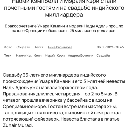
Наоми Кэмпбелл и Мэрайя Кэри стали
почетными гостями на свадьбе индийского
миллиардера
Бракосочетание Умара Камани и модели Нады Адель прошло
на юге Франции и обошлось в 25 миллионов долларов.
Фото:
Соцсети
Текст:
Анна Касьянова
06.05.2024 / 16:45
Теги:
Наоми Кэмпбелл
Мэрайя Кери
Андреа Бочелли
Свадьбы
Свадьбу 36-летнего миллиардера индийского
происхождения Умара Камани и его 31-летней невесты
Нады Адель уже назвали торжеством года.
Празднования длились четыре дня – со 2 по 5 мая. В
четверг прошла вечеринка у бассейна с видом на
Средиземное море. Гостей встречали мастера хны,
танцовщицы огня и живота, а изюминкой вечера стал
потрясающий фейерверк. Невеста блистала в платье
Zuhair Murad.