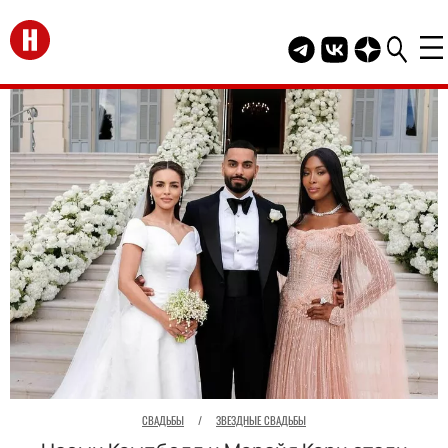
Перейти на главную
Telegram канал HEL
Группа HELLO В
Канал HELLO
СВАДЬБЫ
/
ЗВЕЗДНЫЕ СВАДЬБЫ