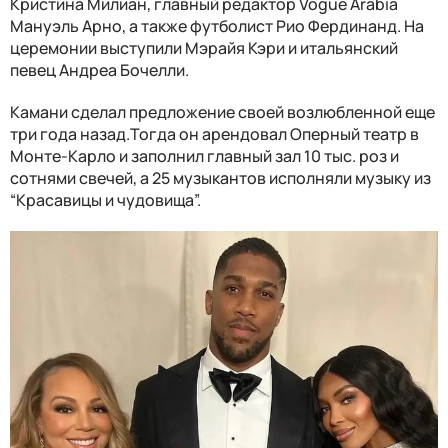
Кристина Милиан, главный редактор Vogue Arabia
Мануэль Арно, а также футболист Рио Фердинанд. На
церемонии выступили Мэрайя Кэри и итальянский
певец Андреа Бочелли.
Камани сделал предложение своей возлюбленной еще
три года назад.Тогда он арендовал Оперный театр в
Монте-Карло и заполнил главный зал 10 тыс. роз и
сотнями свечей, а 25 музыкантов исполняли музыку из
“Красавицы и чудовища”.