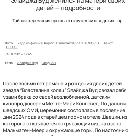
Элайджа Вуд женился на матери своих
детей — подробности
Тайная церемония прошла в окружении шведских гор.
Фото:
кадр из фильма, legion/ Dsanchez/CPR / BACKGRID
Текст:
HELLO!
04.01.2025 / 13:45
Теги:
Элайджа Вуд
Свадьбы
После восьми лет романа и рождения двоих детей
звезда “Властелина колец” Элайджа Вуд связал себя
узами брака со своей возлюбленной, датским
кинопродюсером Метте-Мари Конгсвед. По данным
шведских СМИ, церемония состоялась в последние
дни 2024 года в старейшем горном отеле Швеции, из
которого открывается потрясающий вид на озеро
Мальмаген-Меер и окружающие горы. По настоянию