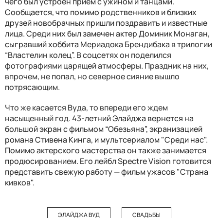
чего был устроен прием с ужином и танцами.
Сообщается, что помимо родственников и близких
друзей новобрачных пришли поздравить и известные
лица. Среди них был замечен актер Доминик Монаган,
сыгравший хоббита
Мериадока Брендибака в трилогии
“Властелин колец”. В соцсетях он поделился
фотографиями царящей атмосферы. Праздник на них,
впрочем, не попал, но северное сияние вышло
потрясающим.
Что же касается Вуда, то впереди его ждем
насыщенный год.
43-летний Элайджа вернется на
большой экран с фильмом “Обезьяна”, экранизацией
романа Стивена Кинга, и мультсериалом "Среди нас".
Помимо актерского мастерства он также занимается
продюсированием. Его лейбл Spectre Vision готовится
представить свежую работу
—
фильм ужасов "Страна
кивков".
ЭЛАЙДЖА ВУД
СВАДЬБЫ