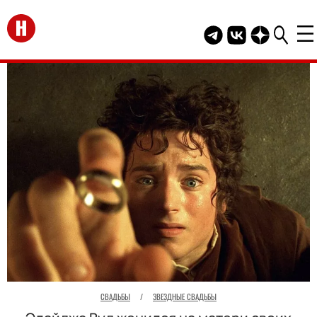
Перейти на главную
Telegram канал HEL
Группа HELLO В
Канал HELLO
СВАДЬБЫ
/
ЗВЕЗДНЫЕ СВАДЬБЫ