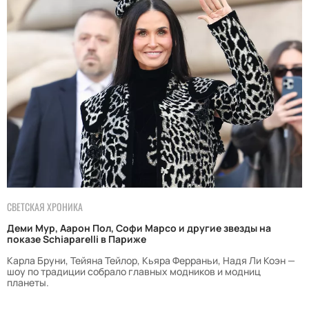
СВЕТСКАЯ ХРОНИКА
Деми Мур, Аарон Пол, Софи Марсо и другие звезды на
показе Schiaparelli в Париже
Карла Бруни, Тейяна Тейлор, Кьяра Ферраньи, Надя Ли Коэн —
шоу по традиции собрало главных модников и модниц
планеты.