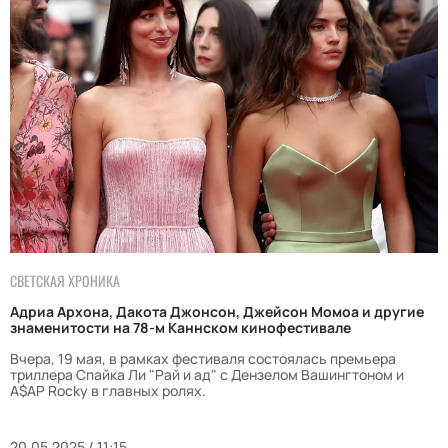
СВЕТСКАЯ ХРОНИКА
Адриа Архона, Дакота Джонсон, Джейсон Момоа и другие
знаменитости на 78-м Каннском кинофестивале
Вчера, 19 мая, в рамках фестиваля состоялась премьера
триллера Спайка Ли "Рай и ад" с Дензелом Вашингтоном и
A$AP Rocky в главных ролях.
20.05.2025 / 11:15