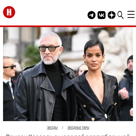
Перейти на главную
Telegram канал HEL
Группа HELLO В
Канал HELLO
ЗВЕЗДЫ
/
ЗВЕЗДНЫЕ ПАРЫ