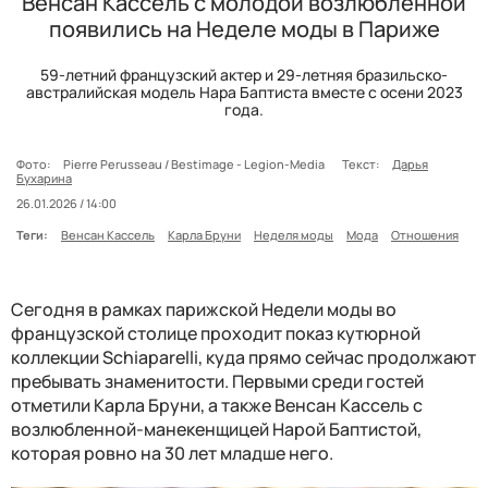
Венсан Кассель с молодой возлюбленной
появились на Неделе моды в Париже
59-летний французский актер и 29-летняя бразильско-
австралийская модель Нара Баптиста вместе с осени 2023
года.
Фото:
Pierre Perusseau / Bestimage - Legion-Media
Текст:
Дарья
Бухарина
26.01.2026 / 14:00
Теги:
Венсан Кассель
Карла Бруни
Неделя моды
Мода
Отношения
Сегодня в рамках парижской Недели моды во
французской столице проходит показ кутюрной
коллекции Schiaparelli, куда прямо сейчас продолжают
пребывать знаменитости. Первыми среди гостей
отметили Карла Бруни, а также Венсан Кассель с
возлюбленной-манекенщицей Нарой Баптистой,
которая ровно на 30 лет младше него.