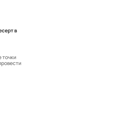
есерт в
 точки
 провести