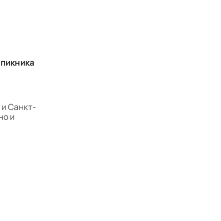
 пикника
 и Санкт-
но и