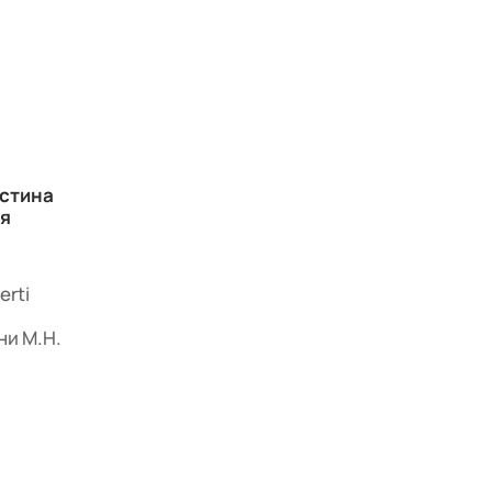
истина
ия
erti
ни М.Н.