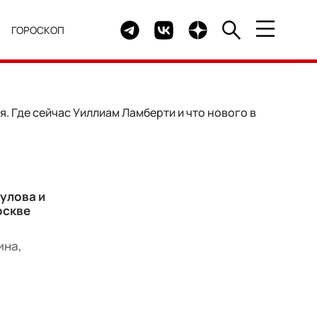
Telegram канал HELLO
Группа HELLO Вконтакте
Канал HELLO в Дзен
Я
ГОРОСКОП
 Где сейчас Уиллиам Ламберти и что нового в
улова и
оскве
ина,