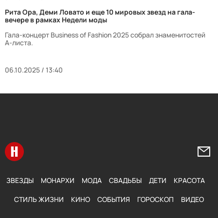
Рита Ора, Деми Ловато и еще 10 мировых звезд на гала-
вечере в рамках Недели моды
Гала-концерт Business of Fashion 2025 собрал знаменитостей
А-листа.
06.10.2025 / 13:40
Перейти на главную
Напи
ЗВЕЗДЫ
МОНАРХИ
МОДА
СВАДЬБЫ
ДЕТИ
КРАСОТА
СТИЛЬ ЖИЗНИ
КИНО
СОБЫТИЯ
ГОРОСКОП
ВИДЕО