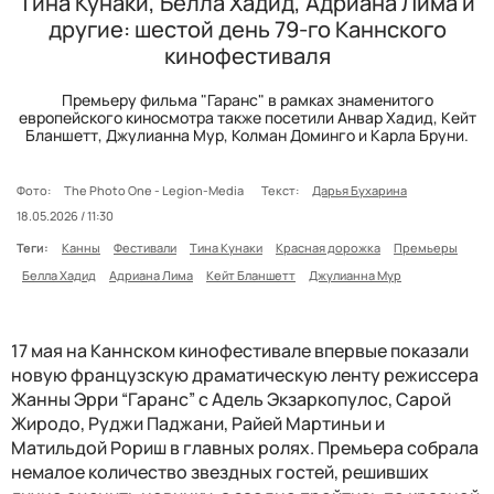
Тина Кунаки, Белла Хадид, Адриана Лима и
другие: шестой день 79-го Каннского
кинофестиваля
Премьеру фильма "Гаранс" в рамках знаменитого
европейского киносмотра также посетили Анвар Хадид, Кейт
Бланшетт, Джулианна Мур, Колман Доминго и Карла Бруни.
Фото:
The Photo One - Legion-Media
Текст:
Дарья Бухарина
18.05.2026 / 11:30
Теги:
Канны
Фестивали
Тина Кунаки
Красная дорожка
Премьеры
Белла Хадид
Адриана Лима
Кейт Бланшетт
Джулианна Мур
17 мая на Каннском кинофестивале впервые показали
новую французскую драматическую ленту режиссера
Жанны Эрри “Гаранс” с Адель Экзаркопулос, Сарой
Жиродо, Руджи Паджани, Райей Мартиньи и
Матильдой Рориш в главных ролях. Премьера собрала
немалое количество звездных гостей, решивших