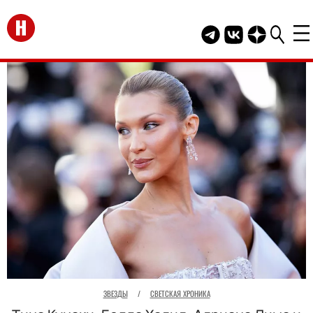
Перейти на главную
Telegram канал HEL
Группа HELLO В
Канал HELLO
ЗВЕЗДЫ
/
СВЕТСКАЯ ХРОНИКА