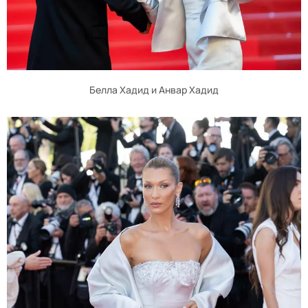
Белла Хадид и Анвар Хадид