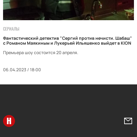
СЕРИАЛЫ
Фантастический детектив "Сергий против нечисти. Шабаш"
с Романом Маякиным и Лукерьей Ильяшенко выйдет в KION
Премьера шоу состоится 20 апреля.
06.04.2023 / 18:00
Перейти на главную
Напи