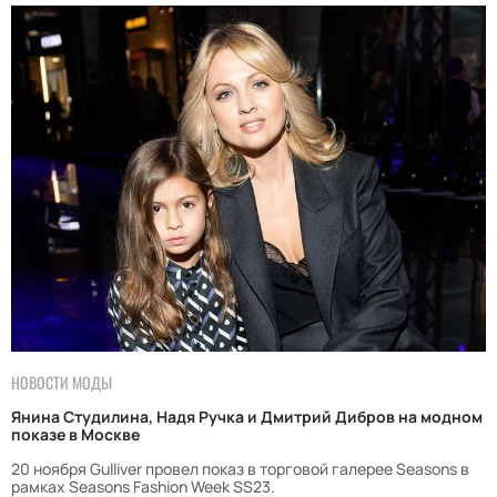
НОВОСТИ МОДЫ
Янина Студилина, Надя Ручка и Дмитрий Дибров на модном
показе в Москве
20 ноября Gulliver провел показ в торговой галерее Seasons в
рамках Seasons Fashion Week SS23.