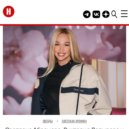
Перейти на главную
Telegram канал HEL
Группа HELLO В
Канал HELLO
ЗВЕЗДЫ
/
СВЕТСКАЯ ХРОНИКА