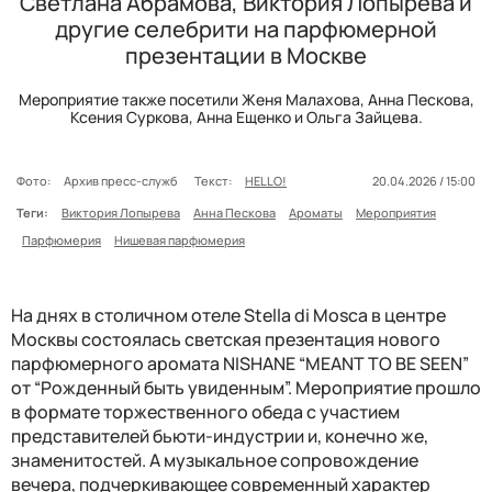
Светлана Абрамова, Виктория Лопырева и
другие селебрити на парфюмерной
презентации в Москве
Мероприятие также посетили Женя Малахова, Анна Пескова,
Ксения Суркова, Анна Ещенко и Ольга Зайцева.
Фото:
Архив пресс-служб
Текст:
HELLO!
20.04.2026 / 15:00
Теги:
Виктория Лопырева
Анна Пескова
Ароматы
Мероприятия
Парфюмерия
Нишевая парфюмерия
На днях в столичном отеле Stella di Mosca в центре
Москвы состоялась светская презентация нового
парфюмерного аромата
NISHANE
“
MEANT TO BE SEEN”
от “Рожденный быть увиденным”. Мероприятие прошло
в формате торжественного обеда с участием
представителей бьюти-индустрии и, конечно же,
знаменитостей. А музыкальное сопровождение
вечера, подчеркивающее современный характер