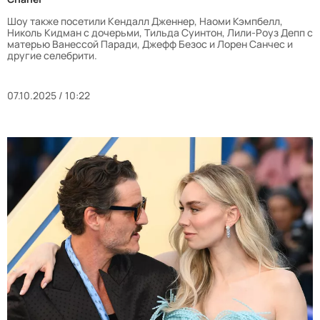
Шоу также посетили Кендалл Дженнер, Наоми Кэмпбелл,
Николь Кидман с дочерьми, Тильда Суинтон, Лили-Роуз Депп с
матерью Ванессой Паради, Джефф Безос и Лорен Санчес и
другие селебрити.
07.10.2025 / 10:22