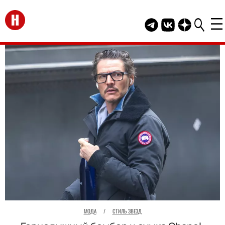
Перейти на главную
Telegram канал HEL
Группа HELLO В
Канал HELLO
МОДА
/
СТИЛЬ ЗВЕЗД