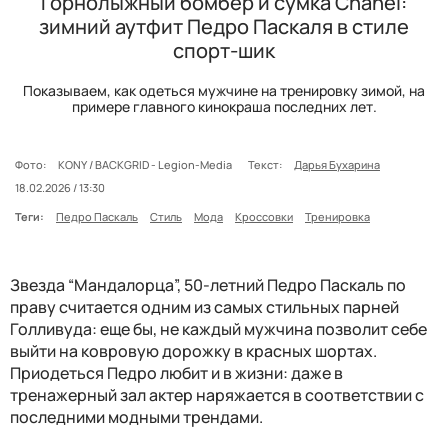
Горнолыжный бомбер и сумка Chanel:
зимний аутфит Педро Паскаля в стиле
спорт-шик
Показываем, как одеться мужчине на тренировку зимой, на
примере главного кинокраша последних лет.
Фото:
KONY / BACKGRID - Legion-Media
Текст:
Дарья Бухарина
18.02.2026 / 13:30
Теги:
Педро Паскаль
Стиль
Мода
Кроссовки
Тренировка
Звезда “Мандалорца”, 50-летний Педро Паскаль по
праву считается одним из самых стильных парней
Голливуда: еще бы, не каждый мужчина позволит себе
выйти на ковровую дорожку в красных шортах.
Приодеться Педро любит и в жизни: даже в
тренажерный зал актер наряжается в соответствии с
последними модными трендами.