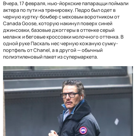
Вчера, 17 февраля, нью-йоркские папарацци поймали
актера по пути на тренировку. Педро был одет в
черную куртку-бомбер с меховым воротником от
Canada Goose, которую накинул поверх синей
джинсовки, базовые джоггеры в оттенке серый
меланж и беговые кроссовки молочного оттенка. В
одной руке Паскаль нес черную кожаную сумку-
портфель от Chanel, а в другой — обычный
полиэтиленовый пакет из супермаркета.