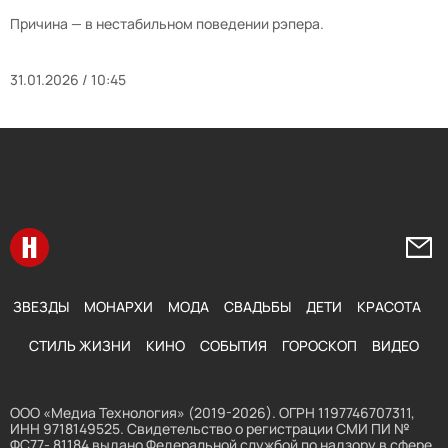
Причина — в нестабильном поведении рэпера.
31.01.2026 / 10:45
Перейти на главную
Напи
ЗВЕЗДЫ
МОНАРХИ
МОДА
СВАДЬБЫ
ДЕТИ
КРАСОТА
СТИЛЬ ЖИЗНИ
КИНО
СОБЫТИЯ
ГОРОСКОП
ВИДЕО
ООО «Медиа Технология» (2019-2026). ОГРН 1197746707311,
ИНН 9718149525. Свидетельство о регистрации СМИ ПИ №
ФС77- 81184 выдано Федеральной службой по надзору в сфере