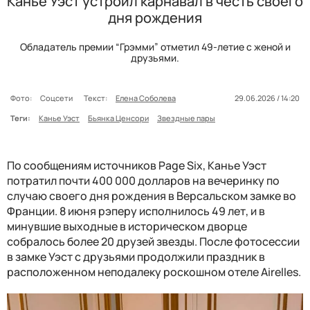
Канье Уэст устроил карнавал в честь своего
дня рождения
Обладатель премии “Грэмми” отметил 49-летие с женой и
друзьями.
Фото:
Соцсети
Текст:
Елена Соболева
29.06.2026 / 14:20
Теги:
Канье Уэст
Бьянка Ценсори
Звездные пары
По сообщениям источников Page Six, Канье Уэст
потратил почти 400 000 долларов на вечеринку по
случаю своего дня рождения в Версальском замке во
Франции. 8 июня рэперу исполнилось 49 лет, и в
минувшие выходные в историческом дворце
собралось более 20 друзей звезды. После фотосессии
в замке Уэст с друзьями продолжили праздник в
расположенном неподалеку роскошном отеле Airelles.