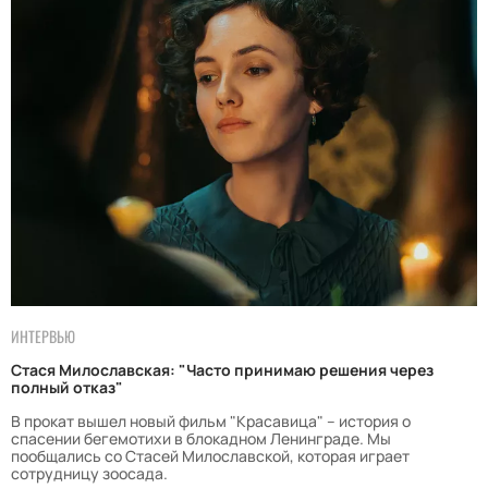
ИНТЕРВЬЮ
Стася Милославская: "Часто принимаю решения через
полный отказ"
В прокат вышел новый фильм "Красавица" – история о
спасении бегемотихи в блокадном Ленинграде. Мы
пообщались со Стасей Милославской, которая играет
сотрудницу зоосада.