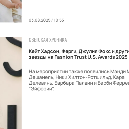
03.08.2025 / 10:55
СВЕТСКАЯ ХРОНИКА
Кейт Хадсон, Ферги, Джулия Фокс и друг
звезды на Fashion Trust U.S. Awards 2025
На мероприятии также появились Мэнди М
Дешанель, Ники Хилтон-Ротшильд, Кара
Делевинь, Барбара Палвин и Барби Ферре
"Эйфории".