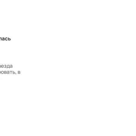
лась
везда
овать, в
.