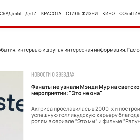
СВАДЬБЫ
ДЕТИ
КРАСОТА
СТИЛЬ ЖИЗНИ
КИНО
СОБЫТИ
бытия, интервью и другая интересная информация. Где с
НОВОСТИ О ЗВЕЗДАХ
Фанаты не узнали Мэнди Мур на светск
мероприятии: "Это не она"
Актриса прославилась в 2000-х и постро
успешную голливудскую карьеру благода
ролям в сериале “Это мы” и фильме “Рапун