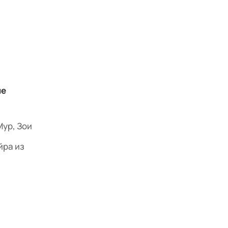
ие
ур, Зои
йра из