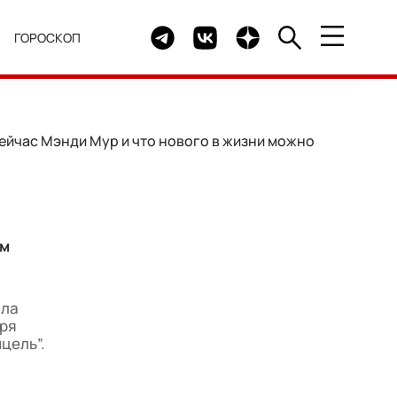
Telegram канал HELLO
Группа HELLO Вконтакте
Канал HELLO в Дзен
Я
ГОРОСКОП
ейчас Мэнди Мур и что нового в жизни можно
ом
ила
ря
цель”.