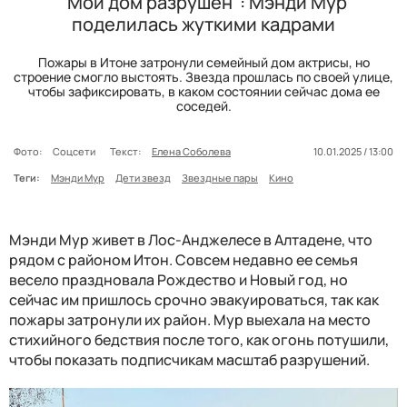
"Мой дом разрушен": Мэнди Мур
поделилась жуткими кадрами
Пожары в Итоне затронули семейный дом актрисы, но
строение смогло выстоять. Звезда прошлась по своей улице,
чтобы зафиксировать, в каком состоянии сейчас дома ее
соседей.
Фото:
Соцсети
Текст:
Елена Соболева
10.01.2025 / 13:00
Теги:
Мэнди Мур
Дети звезд
Звездные пары
Кино
Мэнди Мур живет в Лос-Анджелесе в Алтадене, что
рядом с районом Итон. Совсем недавно ее семья
весело праздновала Рождество и Новый год, но
сейчас им пришлось срочно эвакуироваться, так как
пожары затронули их район. Мур выехала на место
стихийного бедствия после того, как огонь потушили,
чтобы показать подписчикам масштаб разрушений.