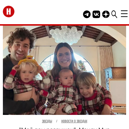
Перейти на главную
Telegram канал HEL
Группа HELLO В
Канал HELLO
ЗВЕЗДЫ
/
НОВОСТИ О ЗВЕЗДАХ