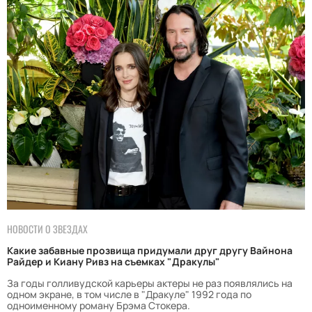
НОВОСТИ О ЗВЕЗДАХ
Какие забавные прозвища придумали друг другу Вайнона
Райдер и Киану Ривз на съемках "Дракулы"
За годы голливудской карьеры актеры не раз появлялись на
одном экране, в том числе в "Дракуле" 1992 года по
одноименному роману Брэма Стокера.