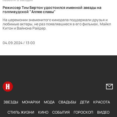
Режиссер Тим Бертон удостоился именной звезды на
голливудской "Аллее славы"
На церемонии знаменитого кинодела поддержали друзья и
любимые актеры, не раз появлявшиеся в его фильмах, Майкл
Китон и Вайнона Райдер.
04.09.2024 / 13:00
Перейти на главную
Напи
ЗВЕЗДЫ
МОНАРХИ
МОДА
СВАДЬБЫ
ДЕТИ
КРАСОТА
СТИЛЬ ЖИЗНИ
КИНО
СОБЫТИЯ
ГОРОСКОП
ВИДЕО