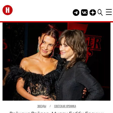
Перейти на главную
Telegram канал HEL
Группа HELLO В
Канал HELLO
ЗВЕЗДЫ
/
СВЕТСКАЯ ХРОНИКА