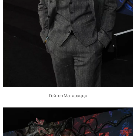
Гейтен Матараццо