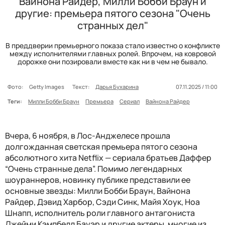
Вайнона Райдер, Милли Бобби Браун и
другие: премьера пятого сезона "Очень
странных дел"
В преддверии премьерного показа стало известно о конфликте
между исполнителями главных ролей. Впрочем, на ковровой
дорожке они позировали вместе как ни в чем не бывало.
Фото:
Getty Images
Текст:
Дарья Бухарина
07.11.2025 / 11:00
Теги:
Милли Бобби Браун
Премьера
Сериал
Вайнона Райдер
Вчера, 6 ноября, в Лос-Анджелесе прошла
долгожданная светская премьера пятого сезона
абсолютного хита Netflix — сериала братьев Даффер
“Очень странные дела”. Помимо легендарных
шоураннеров, новинку публике представили ее
основные звезды: Милли Бобби Браун, Вайнона
Райдер, Дэвид Харбор, Сэди Синк, Майя Хоук, Ноа
Шнапп, исполнитель роли главного антагониста
Джейми Кэмпбелл Бауэр и другие актеры, многие из