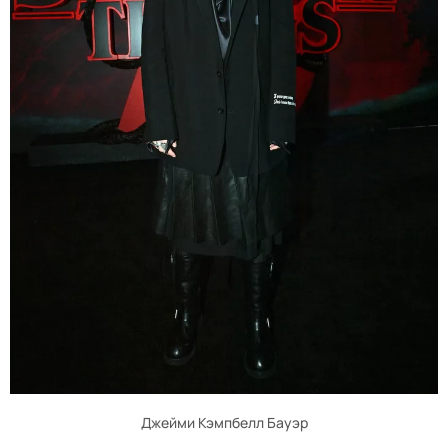
Джейми Кэмпбелл Бауэр