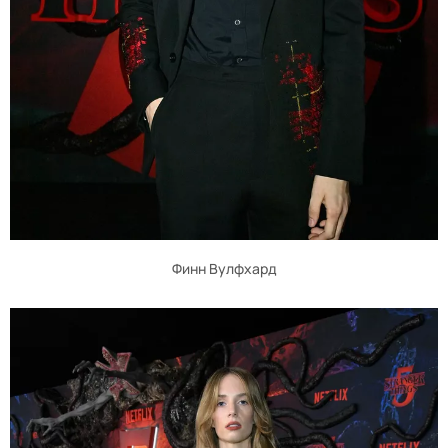
Финн Вулфхард