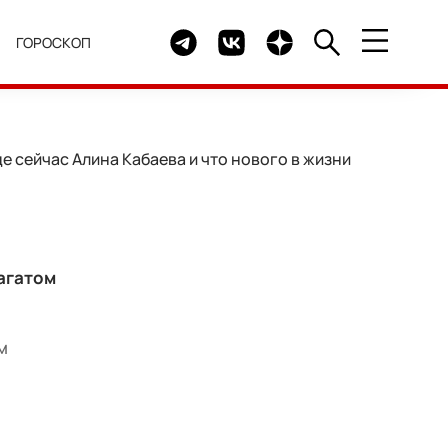
Telegram канал HELLO
Группа HELLO Вконтакте
Канал HELLO в Дзен
Я
ГОРОСКОП
е сейчас Алина Кабаева и что нового в жизни
агатом
м