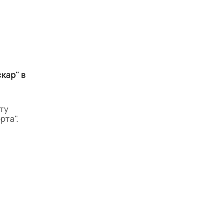
кар" в
ту
рта".