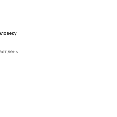
еловеку
ает день