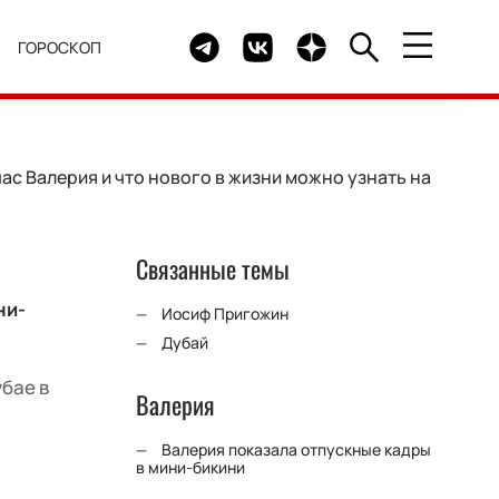
Telegram канал HELLO
Группа HELLO Вконтакте
Канал HELLO в Дзен
Я
ГОРОСКОП
ас Валерия и что нового в жизни можно узнать на
Связанные темы
ни-
Иосиф Пригожин
Дубай
бае в
Валерия
Валерия показала отпускные кадры
в мини-бикини