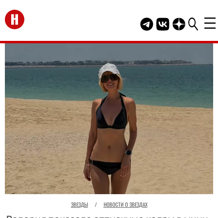
Перейти на главную
Telegram канал HEL
Группа HELLO В
Канал HELLO
ЗВЕЗДЫ
/
НОВОСТИ О ЗВЕЗДАХ