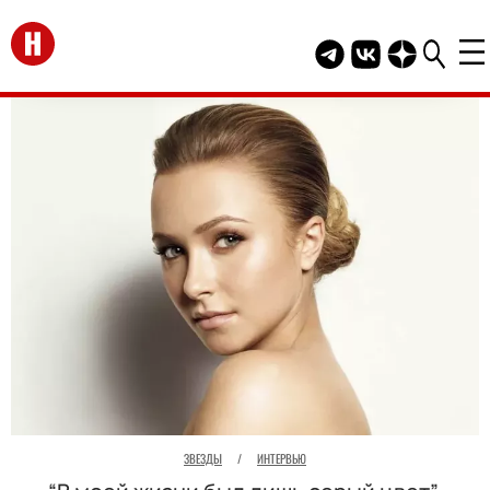
Перейти на главную
Telegram канал HEL
Группа HELLO В
Канал HELLO
ЗВЕЗДЫ
/
ИНТЕРВЬЮ