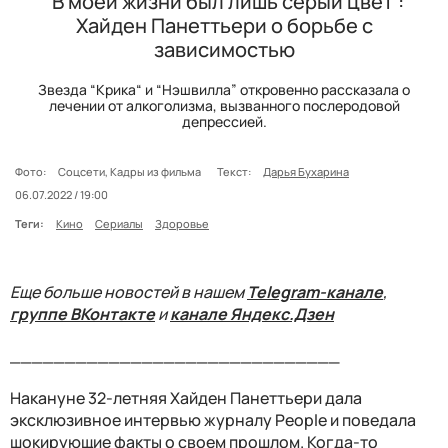
“В моей жизни был лишь серый цвет”:
Хайден Панеттьери о борьбе с
зависимостью
Звезда “Крика“ и “Нэшвилла” откровенно рассказала о
лечении от алкоголизма, вызванного послеродовой
депрессией.
Фото:
Соцсети, Кадры из фильма
Текст:
Дарья Бухарина
06.07.2022 / 19:00
Теги:
Кино
Сериалы
Здоровье
Еще больше новостей в нашем
Telegram-канале
,
группе ВКонтакте
и
канале Яндекс.Дзен
______________________________
Накануне 32-летняя Хайден Панеттьери дала
эксклюзивное интервью журналу People и поведала
шокирующие факты о своем прошлом. Когда-то