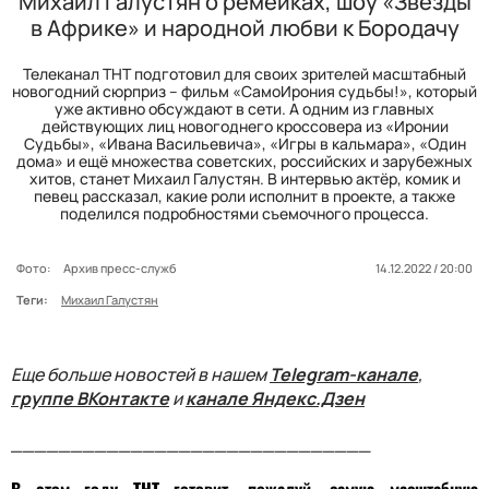
Михаил Галустян о ремейках, шоу «Звезды
в Африке» и народной любви к Бородачу
Телеканал ТНТ подготовил для своих зрителей масштабный
новогодний сюрприз – фильм «СамоИрония судьбы!», который
уже активно обсуждают в сети. А одним из главных
действующих лиц новогоднего кроссовера из «Иронии
Судьбы», «Ивана Васильевича», «Игры в кальмара», «Один
дома» и ещё множества советских, российских и зарубежных
хитов, станет Михаил Галустян. В интервью актёр, комик и
певец рассказал, какие роли исполнит в проекте, а также
поделился подробностями съемочного процесса.
Фото:
Архив пресс-служб
14.12.2022 / 20:00
Теги:
Михаил Галустян
Еще больше новостей в нашем
Telegram-канале
,
группе ВКонтакте
и
канале Яндекс.Дзен
______________________________
В этом году ТНТ готовит, пожалуй, самую масштабную