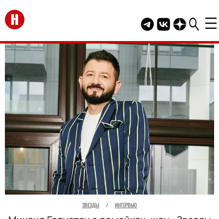
Перейти на главную
Telegram канал HEL
Группа HELLO В
Канал HELLO
ЗВЕЗДЫ
/
ИНТЕРВЬЮ